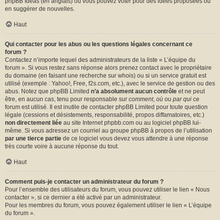
phpBB Ideas
(en anglais) où vous pouvez voter pour des idées proposées ou
en suggérer de nouvelles.
Haut
Qui contacter pour les abus ou les questions légales concernant ce
forum ?
Contactez n’importe lequel des administrateurs de la liste « L’équipe du
forum ». Si vous restez sans réponse alors prenez contact avec le propriétaire
du domaine (en faisant une
recherche sur whois
) ou si un service gratuit est
utilisé (exemple : Yahoo!, Free, f2s.com, etc.), avec le service de gestion ou des
abus. Notez que phpBB Limited
n’a absolument aucun contrôle
et ne peut
être, en aucun cas, tenu pour responsable sur
comment
,
où
ou
par qui
ce
forum est utilisé. Il est inutile de contacter phpBB Limited pour toute question
légale (cessions et désistements, responsabilité, propos diffamatoires, etc.)
non directement liée
au site Internet phpbb.com ou au logiciel phpBB lui-
même. Si vous adressez un courriel au groupe phpBB à propos de l’utilisation
par une tierce partie
de ce logiciel vous devez vous attendre à une réponse
très courte voire à aucune réponse du tout.
Haut
Comment puis-je contacter un administrateur du forum ?
Pour l’ensemble des utilisateurs du forum, vous pouvez utiliser le lien « Nous
contacter », si ce dernier a été activé par un administrateur.
Pour les membres du forum, vous pouvez également utiliser le lien « L’équipe
du forum ».