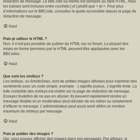
rédaction de message. Le BBCode lui-même est similaire au style HTML, mais
les balises sont incluses entre crochets [ et ] plutôt que < et >. Pour plus
d’informations sur le BBCode, consultez le guide accessible depuis la page de
rédaction de message.
Haut
Puis-je utiliser le HTML ?
Non, il n’est pas possible de publier du HTML sur ce forum. La plupart des
mises en forme permises par le HTML peuvent être appliquées avec les
BBCodes.
Haut
Que sont les smileys ?
Les smileys, ou émoticônes, sont de petites images utilisées pour exprimer des
sentiments avec un code simple, exemple : :) signifie joyeux, :( signifie triste. La
liste complète des smileys est visible sur la page de rédaction de message.
Essayez toutefois de ne pas en abuser. Ils peuvent rapidement rendre un
message illisible et un modérateur peut décider de les retirer ou simplement
d’effacer le message. L’administrateur peut aussi avoir défini un nombre
maximum de smileys par message.
Haut
Puis-je publier des images ?
Oui, vous pouvez afficher des images dans vos messages. Par ailleurs, si