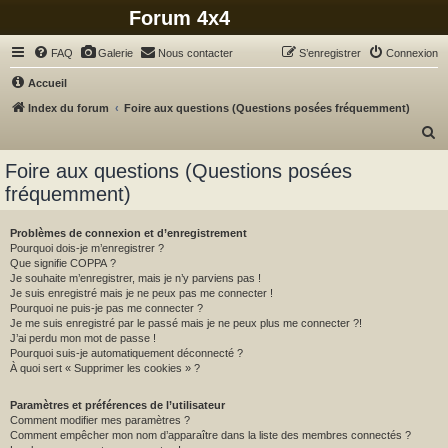
Forum 4x4
FAQ
Galerie
Nous contacter
S’enregistrer
Connexion
Accueil
Index du forum
Foire aux questions (Questions posées fréquemment)
R
e
Foire aux questions (Questions posées
c
fréquemment)
h
e
Problèmes de connexion et d’enregistrement
Pourquoi dois-je m’enregistrer ?
r
Que signifie COPPA ?
c
Je souhaite m’enregistrer, mais je n’y parviens pas !
Je suis enregistré mais je ne peux pas me connecter !
h
Pourquoi ne puis-je pas me connecter ?
Je me suis enregistré par le passé mais je ne peux plus me connecter ?!
e
J’ai perdu mon mot de passe !
r
Pourquoi suis-je automatiquement déconnecté ?
À quoi sert « Supprimer les cookies » ?
Paramètres et préférences de l’utilisateur
Comment modifier mes paramètres ?
Comment empêcher mon nom d’apparaître dans la liste des membres connectés ?