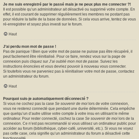
Je me suis enregistré par le passé mais je ne peux plus me connecter ?!
Il est possible qu’un administrateur ait désactivé ou supprimé votre compte. En
effet, il est courant de supprimer régulièrement les membres ne postant pas
pour réduire la taille de la base de données. Si cela vous arrive, tentez de vous
ré-enregistrer et soyez plus investi sur le forum.
Haut
J’ai perdu mon mot de passe !
Pas de panique ! Bien que votre mot de passe ne puisse pas être récupéré, il
peut facilement être réinitialisé. Pour ce faire, rendez vous sur la page de
connexion puis cliquez sur
J’ai oublié mon mot de passe
. Suivez les
instructions énoncées et vous devriez pouvoir à nouveau vous connecter.
Si toutefois vous ne parveniez pas à réinitialiser votre mot de passe, contactez
un administrateur du forum.
Haut
Pourquoi suis-je automatiquement déconnecté ?
Si vous ne cochez pas la case
Se souvenir de moi
lors de votre connexion,
vous ne resterez connecté que pendant une durée déterminée. Cela empêche
que quelqu’un d’autre utilise votre compte à votre insu en utilisant le même
ordinateur. Pour rester connecté, cochez la case
Se souvenir de moi
lors de la
connexion. Ce n’est pas recommandé si vous utilisez un ordinateur public pour
accéder au forum (bibliothèque, cyber-café, université, etc.). Si vous ne voyez
pas cette case, cela signifie qu’un administrateur du forum a désactivé cette
fonctionnalité.