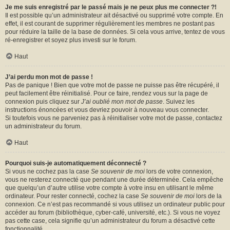
Je me suis enregistré par le passé mais je ne peux plus me connecter ?!
Il est possible qu’un administrateur ait désactivé ou supprimé votre compte. En
effet, il est courant de supprimer régulièrement les membres ne postant pas
pour réduire la taille de la base de données. Si cela vous arrive, tentez de vous
ré-enregistrer et soyez plus investi sur le forum.
Haut
J’ai perdu mon mot de passe !
Pas de panique ! Bien que votre mot de passe ne puisse pas être récupéré, il
peut facilement être réinitialisé. Pour ce faire, rendez vous sur la page de
connexion puis cliquez sur
J’ai oublié mon mot de passe
. Suivez les
instructions énoncées et vous devriez pouvoir à nouveau vous connecter.
Si toutefois vous ne parveniez pas à réinitialiser votre mot de passe, contactez
un administrateur du forum.
Haut
Pourquoi suis-je automatiquement déconnecté ?
Si vous ne cochez pas la case
Se souvenir de moi
lors de votre connexion,
vous ne resterez connecté que pendant une durée déterminée. Cela empêche
que quelqu’un d’autre utilise votre compte à votre insu en utilisant le même
ordinateur. Pour rester connecté, cochez la case
Se souvenir de moi
lors de la
connexion. Ce n’est pas recommandé si vous utilisez un ordinateur public pour
accéder au forum (bibliothèque, cyber-café, université, etc.). Si vous ne voyez
pas cette case, cela signifie qu’un administrateur du forum a désactivé cette
fonctionnalité.