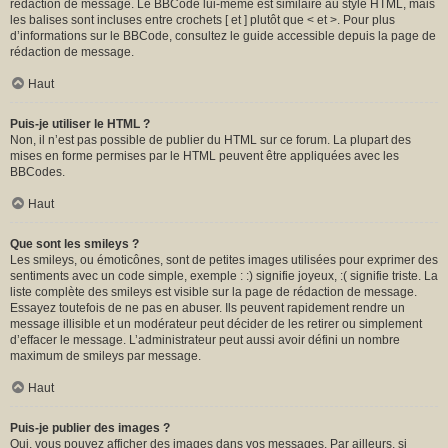
rédaction de message. Le BBCode lui-même est similaire au style HTML, mais
les balises sont incluses entre crochets [ et ] plutôt que < et >. Pour plus
d’informations sur le BBCode, consultez le guide accessible depuis la page de
rédaction de message.
Haut
Puis-je utiliser le HTML ?
Non, il n’est pas possible de publier du HTML sur ce forum. La plupart des
mises en forme permises par le HTML peuvent être appliquées avec les
BBCodes.
Haut
Que sont les smileys ?
Les smileys, ou émoticônes, sont de petites images utilisées pour exprimer des
sentiments avec un code simple, exemple : :) signifie joyeux, :( signifie triste. La
liste complète des smileys est visible sur la page de rédaction de message.
Essayez toutefois de ne pas en abuser. Ils peuvent rapidement rendre un
message illisible et un modérateur peut décider de les retirer ou simplement
d’effacer le message. L’administrateur peut aussi avoir défini un nombre
maximum de smileys par message.
Haut
Puis-je publier des images ?
Oui, vous pouvez afficher des images dans vos messages. Par ailleurs, si