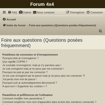
Forum 4x4
FAQ
Galerie
Nous contacter
S’enregistrer
Connexion
Accueil
Index du forum
Foire aux questions (Questions posées fréquemment)
R
e
Foire aux questions (Questions posées
c
fréquemment)
h
e
Problèmes de connexion et d’enregistrement
Pourquoi dois-je m’enregistrer ?
r
Que signifie COPPA ?
c
Je souhaite m’enregistrer, mais je n’y parviens pas !
Je suis enregistré mais je ne peux pas me connecter !
h
Pourquoi ne puis-je pas me connecter ?
Je me suis enregistré par le passé mais je ne peux plus me connecter ?!
e
J’ai perdu mon mot de passe !
r
Pourquoi suis-je automatiquement déconnecté ?
À quoi sert « Supprimer les cookies » ?
Paramètres et préférences de l’utilisateur
Comment modifier mes paramètres ?
Comment empêcher mon nom d’apparaître dans la liste des membres connectés ?