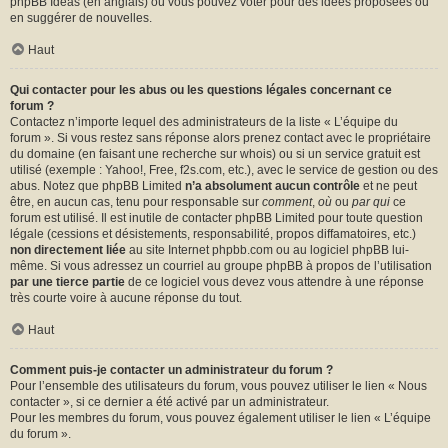
phpBB Ideas
(en anglais) où vous pouvez voter pour des idées proposées ou
en suggérer de nouvelles.
Haut
Qui contacter pour les abus ou les questions légales concernant ce
forum ?
Contactez n’importe lequel des administrateurs de la liste « L’équipe du
forum ». Si vous restez sans réponse alors prenez contact avec le propriétaire
du domaine (en faisant une
recherche sur whois
) ou si un service gratuit est
utilisé (exemple : Yahoo!, Free, f2s.com, etc.), avec le service de gestion ou des
abus. Notez que phpBB Limited
n’a absolument aucun contrôle
et ne peut
être, en aucun cas, tenu pour responsable sur
comment
,
où
ou
par qui
ce
forum est utilisé. Il est inutile de contacter phpBB Limited pour toute question
légale (cessions et désistements, responsabilité, propos diffamatoires, etc.)
non directement liée
au site Internet phpbb.com ou au logiciel phpBB lui-
même. Si vous adressez un courriel au groupe phpBB à propos de l’utilisation
par une tierce partie
de ce logiciel vous devez vous attendre à une réponse
très courte voire à aucune réponse du tout.
Haut
Comment puis-je contacter un administrateur du forum ?
Pour l’ensemble des utilisateurs du forum, vous pouvez utiliser le lien « Nous
contacter », si ce dernier a été activé par un administrateur.
Pour les membres du forum, vous pouvez également utiliser le lien « L’équipe
du forum ».