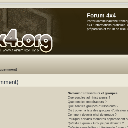
Forum 4x4
Portail communautaire franco
4x4 : Informations pratiques, 
préparation et forum de discu
réquemment)
emment)
Niveaux d’utilisateurs et groupes
Que sont les administrateurs ?
Que sont les modérateurs ?
Que sont les groupes d’utilisateurs ?
Où trouver la liste des groupes d’utilisateu
Comment devenir chef de groupe ?
Pourquoi certains membres apparaissent da
Qu’est-ce qu’un « Groupe par défaut » ?
Qu’est-ce que le lien « L’équipe du forum » 