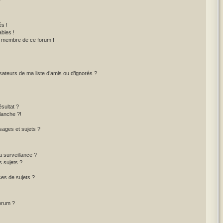
s !
bles !
un membre de ce forum !
sateurs de ma liste d’amis ou d’ignorés ?
sultat ?
lanche ?!
ages et sujets ?
la surveillance ?
s sujets ?
es de sujets ?
forum ?