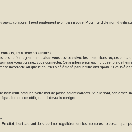
ouveaux comptes. Il peut également avoir banni votre IP ou interdit le nom d’utilisa
corrects, il y a deux possibilités :
ns lors de l’enregistrement, alors vous devrez suivre les instructions reçues par co
nt que vous puissiez vous connecter. Cette information est indiquée lors de l’enreg
sse incorrecte ou que le courriel ait été traité par un filtre anti-spam. Si vous êtes 
e nom d’utilisateur et votre mot de passe soient corrects. S’ils le sont, contactez un
iguration de son côté, et qu’il devra la corriger.
?!
. En effet, il est courant de supprimer régulièrement les membres ne postant pas pou