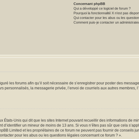
Concernant phpBB
Qui a développé ce logiciel de forum ?
Pourquoi la fonctionnalité X n’est pas dispon
Qui contacter pour les abus ou les questio
Comment puis-je contacter un administrate
iguré les forums afin qu’il soit nécessaire de s’enregistrer pour poster des message
s personnalisés, la messagerie privée, l’envoi de courriels aux autres membres, l’
x États-Unis qui dit que les sites Internet pouvant recueillir des informations de 
ant d’identifier un mineur de moins de 13 ans. Si vous n’êtes pas sûr que cela s’app
hpBB Limited et les propriétaires de ce forum ne peuvent pas fournir de conseils ju
contacter pour les abus ou les questions légales concernant ce forum ? ».