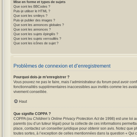
Mise en forme et types de sujets
Que sont les BBCodes ?
Puis-je utiliser le HTML ?
Que sont les smileys ?
Puis-je publier des images ?
Que sont les annonces globales ?
Que sont les annonces ?
Que sont les sujets épinglés ?
Que sont les sujets verrouillés ?
Que sont les icônes de sujet ?
Problèmes de connexion et d’enregistrement
Pourquoi dois-je m’enregistrer ?
Vous pouvez ne pas le faire, mais l’administrateur du forum peut avoir conf
fonctionnalités supplémentaires inaccessibles aux invités comme les avatar
vivement conseillée.
Haut
Que signifie COPPA ?
COPPA (ou
Children’s Online Privacy Protection Act
de 1998) est une loi au
parents (ou d’un tuteur légal) pour la collecte de ces informations permett
place, contactez un conseiller juridique pour obtenir son avis. Notez que p
toutes sortes, à l’exception de celles mentionnées dans la question « Qui 