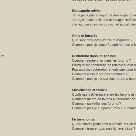
Messagerie privée
Je ne peux pas envoyer de messages privé
Je reçois sans arrêt des messages indésira
J’ai reçu un spam ou un courriel abusif d’
Amis et ignorés
Que sont mes listes d’amis et d’ignorés ?
Comment puis-je ajouter/supprimer des utili
Recherche dans les forums
 !?
Comment rechercher dans les forums ?
Pourquoi ma recherche ne renvoie aucun ré
Pourquoi ma recherche renvoie une page b
Comment rechercher des membres ?
Comment puis-je trouver mes propres mess
Surveillance et favoris
Quelle est la différence entre les favoris et 
Comment mettre en favoris ou surveiller de
Comment surveiller des forums ?
Comment puis-je supprimer mes surveillanc
Fichiers joints
Quels fichiers joints sont autorisés sur ce 
Comment trouver tous mes fichiers joints ?