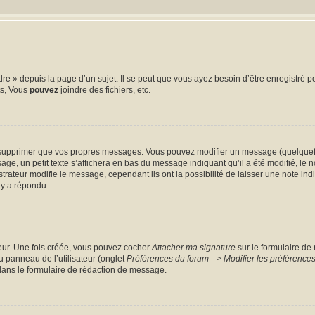
 » depuis la page d’un sujet. Il se peut que vous ayez besoin d’être enregistré po
ts, Vous
pouvez
joindre des fichiers, etc.
supprimer que vos propres messages. Vous pouvez modifier un message (quelquefoi
un petit texte s’affichera en bas du message indiquant qu’il a été modifié, le nomb
teur modifie le message, cependant ils ont la possibilité de laisser une note indiq
 y a répondu.
eur. Une fois créée, vous pouvez cocher
Attacher ma signature
sur le formulaire de
u panneau de l’utilisateur (onglet
Préférences du forum --> Modifier les préférenc
ans le formulaire de rédaction de message.