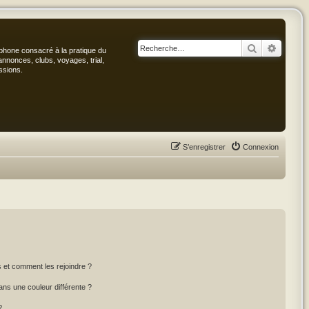
Rechercher
Recher
phone consacré à la pratique du
annonces, clubs, voyages, trial,
ssions.
S’enregistrer
Connexion
rs et comment les rejoindre ?
ns une couleur différente ?
?