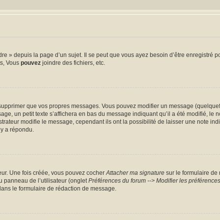
 » depuis la page d’un sujet. Il se peut que vous ayez besoin d’être enregistré po
ts, Vous
pouvez
joindre des fichiers, etc.
supprimer que vos propres messages. Vous pouvez modifier un message (quelquefoi
un petit texte s’affichera en bas du message indiquant qu’il a été modifié, le nomb
teur modifie le message, cependant ils ont la possibilité de laisser une note indiq
 y a répondu.
eur. Une fois créée, vous pouvez cocher
Attacher ma signature
sur le formulaire de
u panneau de l’utilisateur (onglet
Préférences du forum --> Modifier les préférenc
ans le formulaire de rédaction de message.