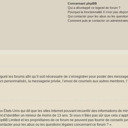
Concernant phpBB
Qui a développé ce logiciel de forum ?
Pourquoi la fonctionnalité X n’est pas dispon
Qui contacter pour les abus ou les questio
Comment puis-je contacter un administrate
iguré les forums afin qu’il soit nécessaire de s’enregistrer pour poster des message
s personnalisés, la messagerie privée, l’envoi de courriels aux autres membres, l’
x États-Unis qui dit que les sites Internet pouvant recueillir des informations de 
ant d’identifier un mineur de moins de 13 ans. Si vous n’êtes pas sûr que cela s’app
hpBB Limited et les propriétaires de ce forum ne peuvent pas fournir de conseils ju
contacter pour les abus ou les questions légales concernant ce forum ? ».