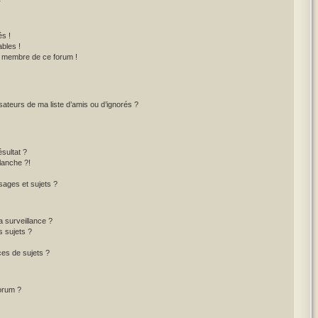
s !
bles !
un membre de ce forum !
sateurs de ma liste d’amis ou d’ignorés ?
sultat ?
lanche ?!
ages et sujets ?
la surveillance ?
s sujets ?
es de sujets ?
forum ?