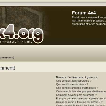
Forum 4x4
Portail communautaire franco
4x4 : Informations pratiques, 
préparation et forum de discu
réquemment)
emment)
Niveaux d’utilisateurs et groupes
Que sont les administrateurs ?
Que sont les modérateurs ?
Que sont les groupes d’utilisateurs ?
Où trouver la liste des groupes d’utilisateu
Comment devenir chef de groupe ?
Pourquoi certains membres apparaissent da
Qu’est-ce qu’un « Groupe par défaut » ?
Qu’est-ce que le lien « L’équipe du forum » 