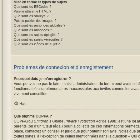
Mise en forme et types de sujets
Que sont les BBCodes ?
Puis-je utiliser le HTML ?
Que sont les smileys ?
Puis-je publier des images ?
Que sont les annonces globales ?
Que sont les annonces ?
Que sont les sujets épinglés ?
Que sont les sujets verrouillés ?
Que sont les icônes de sujet ?
Problèmes de connexion et d’enregistrement
Pourquoi dois-je m’enregistrer ?
Vous pouvez ne pas le faire, mais l’administrateur du forum peut avoir conf
fonctionnalités supplémentaires inaccessibles aux invités comme les avatar
vivement conseillée.
Haut
Que signifie COPPA ?
COPPA (ou
Children’s Online Privacy Protection Act
de 1998) est une loi au
parents (ou d’un tuteur légal) pour la collecte de ces informations permett
place, contactez un conseiller juridique pour obtenir son avis. Notez que p
toutes sortes, à l’exception de celles mentionnées dans la question « Qui 