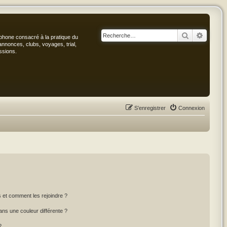
Rechercher
Recher
phone consacré à la pratique du
annonces, clubs, voyages, trial,
ssions.
S’enregistrer
Connexion
rs et comment les rejoindre ?
ns une couleur différente ?
?