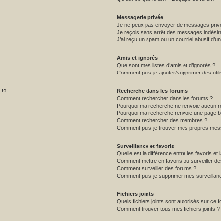
Messagerie privée
Je ne peux pas envoyer de messages privé
Je reçois sans arrêt des messages indésira
J’ai reçu un spam ou un courriel abusif d’
Amis et ignorés
Que sont mes listes d’amis et d’ignorés ?
Comment puis-je ajouter/supprimer des utili
Recherche dans les forums
 !?
Comment rechercher dans les forums ?
Pourquoi ma recherche ne renvoie aucun ré
Pourquoi ma recherche renvoie une page b
Comment rechercher des membres ?
Comment puis-je trouver mes propres mess
Surveillance et favoris
Quelle est la différence entre les favoris et 
Comment mettre en favoris ou surveiller de
Comment surveiller des forums ?
Comment puis-je supprimer mes surveillanc
Fichiers joints
Quels fichiers joints sont autorisés sur ce 
Comment trouver tous mes fichiers joints ?