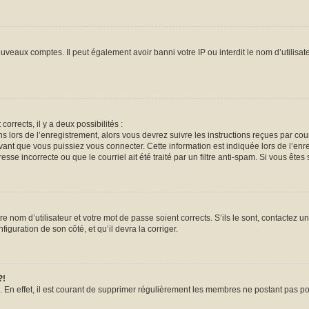
ouveaux comptes. Il peut également avoir banni votre IP ou interdit le nom d’utilisa
corrects, il y a deux possibilités :
ns lors de l’enregistrement, alors vous devrez suivre les instructions reçues par co
nt que vous puissiez vous connecter. Cette information est indiquée lors de l’enreg
sse incorrecte ou que le courriel ait été traité par un filtre anti-spam. Si vous êtes 
e nom d’utilisateur et votre mot de passe soient corrects. S’ils le sont, contactez un
iguration de son côté, et qu’il devra la corriger.
?!
. En effet, il est courant de supprimer régulièrement les membres ne postant pas pou