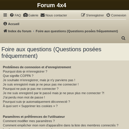
Forum 4x4
FAQ
Galerie
Nous contacter
S’enregistrer
Connexion
Accueil
Index du forum
Foire aux questions (Questions posées fréquemment)
R
e
Foire aux questions (Questions posées
c
fréquemment)
h
e
Problèmes de connexion et d’enregistrement
Pourquoi dois-je m’enregistrer ?
r
Que signifie COPPA ?
c
Je souhaite m’enregistrer, mais je n’y parviens pas !
Je suis enregistré mais je ne peux pas me connecter !
h
Pourquoi ne puis-je pas me connecter ?
Je me suis enregistré par le passé mais je ne peux plus me connecter ?!
e
J’ai perdu mon mot de passe !
r
Pourquoi suis-je automatiquement déconnecté ?
À quoi sert « Supprimer les cookies » ?
Paramètres et préférences de l’utilisateur
Comment modifier mes paramètres ?
Comment empêcher mon nom d’apparaître dans la liste des membres connectés ?