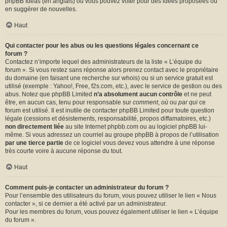
phpBB Ideas
(en anglais) où vous pouvez voter pour des idées proposées ou
en suggérer de nouvelles.
Haut
Qui contacter pour les abus ou les questions légales concernant ce
forum ?
Contactez n’importe lequel des administrateurs de la liste « L’équipe du
forum ». Si vous restez sans réponse alors prenez contact avec le propriétaire
du domaine (en faisant une
recherche sur whois
) ou si un service gratuit est
utilisé (exemple : Yahoo!, Free, f2s.com, etc.), avec le service de gestion ou des
abus. Notez que phpBB Limited
n’a absolument aucun contrôle
et ne peut
être, en aucun cas, tenu pour responsable sur
comment
,
où
ou
par qui
ce
forum est utilisé. Il est inutile de contacter phpBB Limited pour toute question
légale (cessions et désistements, responsabilité, propos diffamatoires, etc.)
non directement liée
au site Internet phpbb.com ou au logiciel phpBB lui-
même. Si vous adressez un courriel au groupe phpBB à propos de l’utilisation
par une tierce partie
de ce logiciel vous devez vous attendre à une réponse
très courte voire à aucune réponse du tout.
Haut
Comment puis-je contacter un administrateur du forum ?
Pour l’ensemble des utilisateurs du forum, vous pouvez utiliser le lien « Nous
contacter », si ce dernier a été activé par un administrateur.
Pour les membres du forum, vous pouvez également utiliser le lien « L’équipe
du forum ».