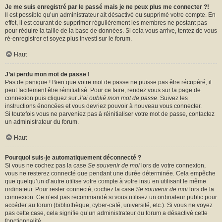
Je me suis enregistré par le passé mais je ne peux plus me connecter ?!
Il est possible qu’un administrateur ait désactivé ou supprimé votre compte. En
effet, il est courant de supprimer régulièrement les membres ne postant pas
pour réduire la taille de la base de données. Si cela vous arrive, tentez de vous
ré-enregistrer et soyez plus investi sur le forum.
Haut
J’ai perdu mon mot de passe !
Pas de panique ! Bien que votre mot de passe ne puisse pas être récupéré, il
peut facilement être réinitialisé. Pour ce faire, rendez vous sur la page de
connexion puis cliquez sur
J’ai oublié mon mot de passe
. Suivez les
instructions énoncées et vous devriez pouvoir à nouveau vous connecter.
Si toutefois vous ne parveniez pas à réinitialiser votre mot de passe, contactez
un administrateur du forum.
Haut
Pourquoi suis-je automatiquement déconnecté ?
Si vous ne cochez pas la case
Se souvenir de moi
lors de votre connexion,
vous ne resterez connecté que pendant une durée déterminée. Cela empêche
que quelqu’un d’autre utilise votre compte à votre insu en utilisant le même
ordinateur. Pour rester connecté, cochez la case
Se souvenir de moi
lors de la
connexion. Ce n’est pas recommandé si vous utilisez un ordinateur public pour
accéder au forum (bibliothèque, cyber-café, université, etc.). Si vous ne voyez
pas cette case, cela signifie qu’un administrateur du forum a désactivé cette
fonctionnalité.