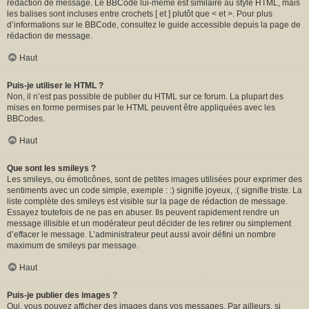
rédaction de message. Le BBCode lui-même est similaire au style HTML, mais
les balises sont incluses entre crochets [ et ] plutôt que < et >. Pour plus
d’informations sur le BBCode, consultez le guide accessible depuis la page de
rédaction de message.
Haut
Puis-je utiliser le HTML ?
Non, il n’est pas possible de publier du HTML sur ce forum. La plupart des
mises en forme permises par le HTML peuvent être appliquées avec les
BBCodes.
Haut
Que sont les smileys ?
Les smileys, ou émoticônes, sont de petites images utilisées pour exprimer des
sentiments avec un code simple, exemple : :) signifie joyeux, :( signifie triste. La
liste complète des smileys est visible sur la page de rédaction de message.
Essayez toutefois de ne pas en abuser. Ils peuvent rapidement rendre un
message illisible et un modérateur peut décider de les retirer ou simplement
d’effacer le message. L’administrateur peut aussi avoir défini un nombre
maximum de smileys par message.
Haut
Puis-je publier des images ?
Oui, vous pouvez afficher des images dans vos messages. Par ailleurs, si