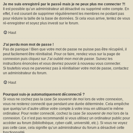
Je me suis enregistré par le passé mais je ne peux plus me connecter ?!
Il est possible qu’un administrateur ait désactivé ou supprimé votre compte. En
effet, il est courant de supprimer régulièrement les membres ne postant pas
pour réduire la taille de la base de données. Si cela vous arrive, tentez de vous
ré-enregistrer et soyez plus investi sur le forum.
Haut
J’ai perdu mon mot de passe !
Pas de panique ! Bien que votre mot de passe ne puisse pas être récupéré, il
peut facilement être réinitialisé. Pour ce faire, rendez vous sur la page de
connexion puis cliquez sur
J’ai oublié mon mot de passe
. Suivez les
instructions énoncées et vous devriez pouvoir à nouveau vous connecter.
Si toutefois vous ne parveniez pas à réinitialiser votre mot de passe, contactez
un administrateur du forum.
Haut
Pourquoi suis-je automatiquement déconnecté ?
Si vous ne cochez pas la case
Se souvenir de moi
lors de votre connexion,
vous ne resterez connecté que pendant une durée déterminée. Cela empêche
que quelqu’un d’autre utilise votre compte à votre insu en utilisant le même
ordinateur. Pour rester connecté, cochez la case
Se souvenir de moi
lors de la
connexion. Ce n’est pas recommandé si vous utilisez un ordinateur public pour
accéder au forum (bibliothèque, cyber-café, université, etc.). Si vous ne voyez
pas cette case, cela signifie qu’un administrateur du forum a désactivé cette
fonctionnalité.