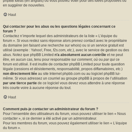
phpBB Ideas
(en anglais) où vous pouvez voter pour des idées proposées ou
en suggérer de nouvelles.
Haut
Qui contacter pour les abus ou les questions légales concernant ce
forum ?
Contactez n’importe lequel des administrateurs de la liste « L’équipe du
forum ». Si vous restez sans réponse alors prenez contact avec le propriétaire
du domaine (en faisant une
recherche sur whois
) ou si un service gratuit est
utilisé (exemple : Yahoo!, Free, f2s.com, etc.), avec le service de gestion ou des
abus. Notez que phpBB Limited
n’a absolument aucun contrôle
et ne peut
être, en aucun cas, tenu pour responsable sur
comment
,
où
ou
par qui
ce
forum est utilisé. Il est inutile de contacter phpBB Limited pour toute question
légale (cessions et désistements, responsabilité, propos diffamatoires, etc.)
non directement liée
au site Internet phpbb.com ou au logiciel phpBB lui-
même. Si vous adressez un courriel au groupe phpBB à propos de l’utilisation
par une tierce partie
de ce logiciel vous devez vous attendre à une réponse
très courte voire à aucune réponse du tout.
Haut
Comment puis-je contacter un administrateur du forum ?
Pour l’ensemble des utilisateurs du forum, vous pouvez utiliser le lien « Nous
contacter », si ce dernier a été activé par un administrateur.
Pour les membres du forum, vous pouvez également utiliser le lien « L’équipe
du forum ».