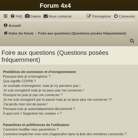
Forum 4x4
FAQ
Galerie
Nous contacter
S’enregistrer
Connexion
Accueil
Index du forum
Foire aux questions (Questions posées fréquemment)
R
e
Foire aux questions (Questions posées
c
fréquemment)
h
e
Problèmes de connexion et d’enregistrement
Pourquoi dois-je m’enregistrer ?
r
Que signifie COPPA ?
c
Je souhaite m’enregistrer, mais je n’y parviens pas !
Je suis enregistré mais je ne peux pas me connecter !
h
Pourquoi ne puis-je pas me connecter ?
Je me suis enregistré par le passé mais je ne peux plus me connecter ?!
e
J’ai perdu mon mot de passe !
r
Pourquoi suis-je automatiquement déconnecté ?
À quoi sert « Supprimer les cookies » ?
Paramètres et préférences de l’utilisateur
Comment modifier mes paramètres ?
Comment empêcher mon nom d’apparaître dans la liste des membres connectés ?