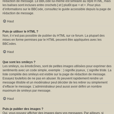
rédaction de message. Le BBCode lui-même est similaire au style HTML, mais
les balises sont incluses entre crochets [ et ] plutôt que < et >. Pour plus
d’informations sur le BBCode, consultez le guide accessible depuis la page de
rédaction de message.
Haut
Puis-je utiliser le HTML ?
Non, il n’est pas possible de publier du HTML sur ce forum. La plupart des
mises en forme permises par le HTML peuvent être appliquées avec les
BBCodes.
Haut
Que sont les smileys ?
Les smileys, ou émoticônes, sont de petites images utilisées pour exprimer des
sentiments avec un code simple, exemple : :) signifie joyeux, :( signifie triste. La
liste complète des smileys est visible sur la page de rédaction de message.
Essayez toutefois de ne pas en abuser. Ils peuvent rapidement rendre un
message illisible et un modérateur peut décider de les retirer ou simplement
d’effacer le message. L’administrateur peut aussi avoir défini un nombre
maximum de smileys par message.
Haut
Puis-je publier des images ?
Oui, vous pouvez afficher des images dans vos messages. Par ailleurs, si