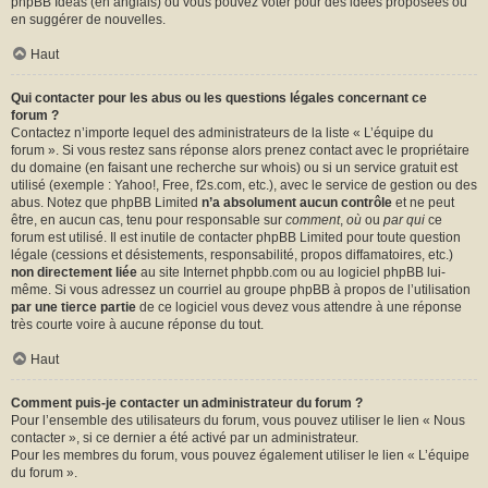
phpBB Ideas
(en anglais) où vous pouvez voter pour des idées proposées ou
en suggérer de nouvelles.
Haut
Qui contacter pour les abus ou les questions légales concernant ce
forum ?
Contactez n’importe lequel des administrateurs de la liste « L’équipe du
forum ». Si vous restez sans réponse alors prenez contact avec le propriétaire
du domaine (en faisant une
recherche sur whois
) ou si un service gratuit est
utilisé (exemple : Yahoo!, Free, f2s.com, etc.), avec le service de gestion ou des
abus. Notez que phpBB Limited
n’a absolument aucun contrôle
et ne peut
être, en aucun cas, tenu pour responsable sur
comment
,
où
ou
par qui
ce
forum est utilisé. Il est inutile de contacter phpBB Limited pour toute question
légale (cessions et désistements, responsabilité, propos diffamatoires, etc.)
non directement liée
au site Internet phpbb.com ou au logiciel phpBB lui-
même. Si vous adressez un courriel au groupe phpBB à propos de l’utilisation
par une tierce partie
de ce logiciel vous devez vous attendre à une réponse
très courte voire à aucune réponse du tout.
Haut
Comment puis-je contacter un administrateur du forum ?
Pour l’ensemble des utilisateurs du forum, vous pouvez utiliser le lien « Nous
contacter », si ce dernier a été activé par un administrateur.
Pour les membres du forum, vous pouvez également utiliser le lien « L’équipe
du forum ».