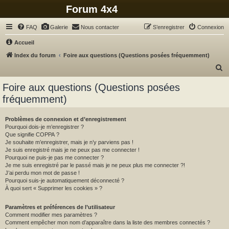
Forum 4x4
FAQ
Galerie
Nous contacter
S’enregistrer
Connexion
Accueil
Index du forum
Foire aux questions (Questions posées fréquemment)
R
e
Foire aux questions (Questions posées
c
fréquemment)
h
e
Problèmes de connexion et d’enregistrement
Pourquoi dois-je m’enregistrer ?
r
Que signifie COPPA ?
c
Je souhaite m’enregistrer, mais je n’y parviens pas !
Je suis enregistré mais je ne peux pas me connecter !
h
Pourquoi ne puis-je pas me connecter ?
Je me suis enregistré par le passé mais je ne peux plus me connecter ?!
e
J’ai perdu mon mot de passe !
r
Pourquoi suis-je automatiquement déconnecté ?
À quoi sert « Supprimer les cookies » ?
Paramètres et préférences de l’utilisateur
Comment modifier mes paramètres ?
Comment empêcher mon nom d’apparaître dans la liste des membres connectés ?