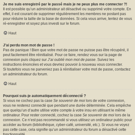
Je me suis enregistré par le passé mais je ne peux plus me connecter ?!
Il est possible qu’un administrateur ait désactivé ou supprimé votre compte. En
effet, il est courant de supprimer régulièrement les membres ne postant pas
pour réduire la taille de la base de données. Si cela vous arrive, tentez de vous
ré-enregistrer et soyez plus investi sur le forum.
Haut
J’ai perdu mon mot de passe !
Pas de panique ! Bien que votre mot de passe ne puisse pas être récupéré, il
peut facilement être réinitialisé. Pour ce faire, rendez vous sur la page de
connexion puis cliquez sur
J’ai oublié mon mot de passe
. Suivez les
instructions énoncées et vous devriez pouvoir à nouveau vous connecter.
Si toutefois vous ne parveniez pas à réinitialiser votre mot de passe, contactez
un administrateur du forum.
Haut
Pourquoi suis-je automatiquement déconnecté ?
Si vous ne cochez pas la case
Se souvenir de moi
lors de votre connexion,
vous ne resterez connecté que pendant une durée déterminée. Cela empêche
que quelqu’un d’autre utilise votre compte à votre insu en utilisant le même
ordinateur. Pour rester connecté, cochez la case
Se souvenir de moi
lors de la
connexion. Ce n’est pas recommandé si vous utilisez un ordinateur public pour
accéder au forum (bibliothèque, cyber-café, université, etc.). Si vous ne voyez
pas cette case, cela signifie qu’un administrateur du forum a désactivé cette
fonctionnalité.