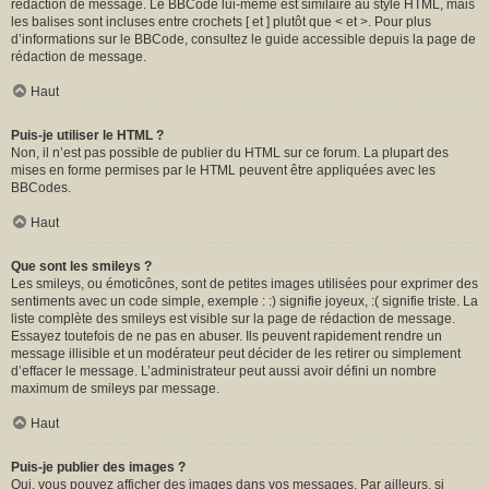
rédaction de message. Le BBCode lui-même est similaire au style HTML, mais
les balises sont incluses entre crochets [ et ] plutôt que < et >. Pour plus
d’informations sur le BBCode, consultez le guide accessible depuis la page de
rédaction de message.
Haut
Puis-je utiliser le HTML ?
Non, il n’est pas possible de publier du HTML sur ce forum. La plupart des
mises en forme permises par le HTML peuvent être appliquées avec les
BBCodes.
Haut
Que sont les smileys ?
Les smileys, ou émoticônes, sont de petites images utilisées pour exprimer des
sentiments avec un code simple, exemple : :) signifie joyeux, :( signifie triste. La
liste complète des smileys est visible sur la page de rédaction de message.
Essayez toutefois de ne pas en abuser. Ils peuvent rapidement rendre un
message illisible et un modérateur peut décider de les retirer ou simplement
d’effacer le message. L’administrateur peut aussi avoir défini un nombre
maximum de smileys par message.
Haut
Puis-je publier des images ?
Oui, vous pouvez afficher des images dans vos messages. Par ailleurs, si