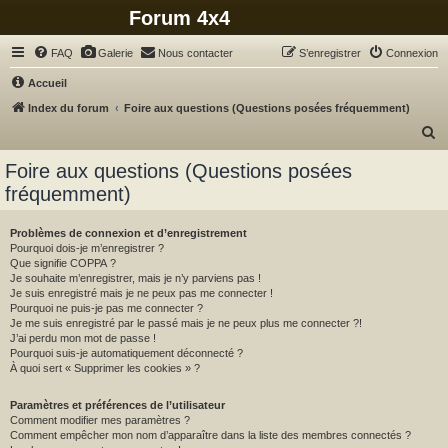
Forum 4x4
FAQ
Galerie
Nous contacter
S’enregistrer
Connexion
Accueil
Index du forum
Foire aux questions (Questions posées fréquemment)
R
e
Foire aux questions (Questions posées
c
fréquemment)
h
e
Problèmes de connexion et d’enregistrement
Pourquoi dois-je m’enregistrer ?
r
Que signifie COPPA ?
c
Je souhaite m’enregistrer, mais je n’y parviens pas !
Je suis enregistré mais je ne peux pas me connecter !
h
Pourquoi ne puis-je pas me connecter ?
Je me suis enregistré par le passé mais je ne peux plus me connecter ?!
e
J’ai perdu mon mot de passe !
r
Pourquoi suis-je automatiquement déconnecté ?
À quoi sert « Supprimer les cookies » ?
Paramètres et préférences de l’utilisateur
Comment modifier mes paramètres ?
Comment empêcher mon nom d’apparaître dans la liste des membres connectés ?