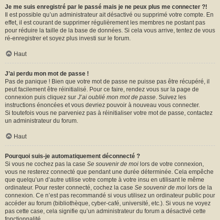
Je me suis enregistré par le passé mais je ne peux plus me connecter ?!
Il est possible qu’un administrateur ait désactivé ou supprimé votre compte. En
effet, il est courant de supprimer régulièrement les membres ne postant pas
pour réduire la taille de la base de données. Si cela vous arrive, tentez de vous
ré-enregistrer et soyez plus investi sur le forum.
Haut
J’ai perdu mon mot de passe !
Pas de panique ! Bien que votre mot de passe ne puisse pas être récupéré, il
peut facilement être réinitialisé. Pour ce faire, rendez vous sur la page de
connexion puis cliquez sur
J’ai oublié mon mot de passe
. Suivez les
instructions énoncées et vous devriez pouvoir à nouveau vous connecter.
Si toutefois vous ne parveniez pas à réinitialiser votre mot de passe, contactez
un administrateur du forum.
Haut
Pourquoi suis-je automatiquement déconnecté ?
Si vous ne cochez pas la case
Se souvenir de moi
lors de votre connexion,
vous ne resterez connecté que pendant une durée déterminée. Cela empêche
que quelqu’un d’autre utilise votre compte à votre insu en utilisant le même
ordinateur. Pour rester connecté, cochez la case
Se souvenir de moi
lors de la
connexion. Ce n’est pas recommandé si vous utilisez un ordinateur public pour
accéder au forum (bibliothèque, cyber-café, université, etc.). Si vous ne voyez
pas cette case, cela signifie qu’un administrateur du forum a désactivé cette
fonctionnalité.