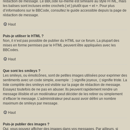
rédaction de message. Le BBCode lui-même est similaire au style HTML, mais
les balises sont incluses entre crochets [ et ] plutôt que < et >. Pour plus
d’informations sur le BBCode, consultez le guide accessible depuis la page de
rédaction de message.
Haut
Puis-je utiliser le HTML ?
Non, il n’est pas possible de publier du HTML sur ce forum. La plupart des
mises en forme permises par le HTML peuvent être appliquées avec les
BBCodes.
Haut
Que sont les smileys ?
Les smileys, ou émoticônes, sont de petites images utilisées pour exprimer des
sentiments avec un code simple, exemple : :) signifie joyeux, :( signifie triste. La
liste complète des smileys est visible sur la page de rédaction de message.
Essayez toutefois de ne pas en abuser. Ils peuvent rapidement rendre un
message illisible et un modérateur peut décider de les retirer ou simplement
d’effacer le message. L’administrateur peut aussi avoir défini un nombre
maximum de smileys par message.
Haut
Puis-je publier des images ?
Oui, vous pouvez afficher des images dans vos messages. Par ailleurs, si