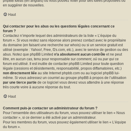
phpBB Ideas
(en anglais) où vous pouvez voter pour des idées proposées ou
en suggérer de nouvelles.
Haut
Qui contacter pour les abus ou les questions légales concernant ce
forum ?
Contactez n’importe lequel des administrateurs de la liste « L’équipe du
forum ». Si vous restez sans réponse alors prenez contact avec le propriétaire
du domaine (en faisant une
recherche sur whois
) ou si un service gratuit est
utilisé (exemple : Yahoo!, Free, f2s.com, etc.), avec le service de gestion ou des
abus. Notez que phpBB Limited
n’a absolument aucun contrôle
et ne peut
être, en aucun cas, tenu pour responsable sur
comment
,
où
ou
par qui
ce
forum est utilisé. Il est inutile de contacter phpBB Limited pour toute question
légale (cessions et désistements, responsabilité, propos diffamatoires, etc.)
non directement liée
au site Internet phpbb.com ou au logiciel phpBB lui-
même. Si vous adressez un courriel au groupe phpBB à propos de l’utilisation
par une tierce partie
de ce logiciel vous devez vous attendre à une réponse
très courte voire à aucune réponse du tout.
Haut
Comment puis-je contacter un administrateur du forum ?
Pour l’ensemble des utilisateurs du forum, vous pouvez utiliser le lien « Nous
contacter », si ce dernier a été activé par un administrateur.
Pour les membres du forum, vous pouvez également utiliser le lien « L’équipe
du forum ».