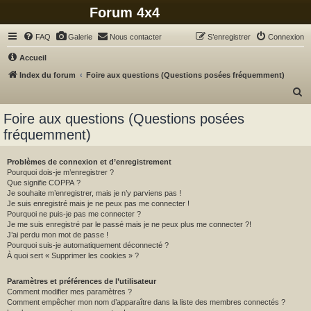
Forum 4x4
FAQ
Galerie
Nous contacter
S’enregistrer
Connexion
Accueil
Index du forum
Foire aux questions (Questions posées fréquemment)
R
e
Foire aux questions (Questions posées
c
fréquemment)
h
e
Problèmes de connexion et d’enregistrement
Pourquoi dois-je m’enregistrer ?
r
Que signifie COPPA ?
c
Je souhaite m’enregistrer, mais je n’y parviens pas !
Je suis enregistré mais je ne peux pas me connecter !
h
Pourquoi ne puis-je pas me connecter ?
Je me suis enregistré par le passé mais je ne peux plus me connecter ?!
e
J’ai perdu mon mot de passe !
r
Pourquoi suis-je automatiquement déconnecté ?
À quoi sert « Supprimer les cookies » ?
Paramètres et préférences de l’utilisateur
Comment modifier mes paramètres ?
Comment empêcher mon nom d’apparaître dans la liste des membres connectés ?