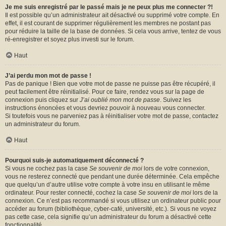
Je me suis enregistré par le passé mais je ne peux plus me connecter ?!
Il est possible qu’un administrateur ait désactivé ou supprimé votre compte. En
effet, il est courant de supprimer régulièrement les membres ne postant pas
pour réduire la taille de la base de données. Si cela vous arrive, tentez de vous
ré-enregistrer et soyez plus investi sur le forum.
Haut
J’ai perdu mon mot de passe !
Pas de panique ! Bien que votre mot de passe ne puisse pas être récupéré, il
peut facilement être réinitialisé. Pour ce faire, rendez vous sur la page de
connexion puis cliquez sur
J’ai oublié mon mot de passe
. Suivez les
instructions énoncées et vous devriez pouvoir à nouveau vous connecter.
Si toutefois vous ne parveniez pas à réinitialiser votre mot de passe, contactez
un administrateur du forum.
Haut
Pourquoi suis-je automatiquement déconnecté ?
Si vous ne cochez pas la case
Se souvenir de moi
lors de votre connexion,
vous ne resterez connecté que pendant une durée déterminée. Cela empêche
que quelqu’un d’autre utilise votre compte à votre insu en utilisant le même
ordinateur. Pour rester connecté, cochez la case
Se souvenir de moi
lors de la
connexion. Ce n’est pas recommandé si vous utilisez un ordinateur public pour
accéder au forum (bibliothèque, cyber-café, université, etc.). Si vous ne voyez
pas cette case, cela signifie qu’un administrateur du forum a désactivé cette
fonctionnalité.