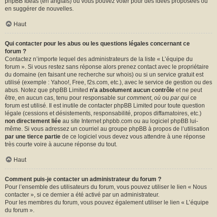
phpBB Ideas
(en anglais) où vous pouvez voter pour des idées proposées ou
en suggérer de nouvelles.
Haut
Qui contacter pour les abus ou les questions légales concernant ce
forum ?
Contactez n’importe lequel des administrateurs de la liste « L’équipe du
forum ». Si vous restez sans réponse alors prenez contact avec le propriétaire
du domaine (en faisant une
recherche sur whois
) ou si un service gratuit est
utilisé (exemple : Yahoo!, Free, f2s.com, etc.), avec le service de gestion ou des
abus. Notez que phpBB Limited
n’a absolument aucun contrôle
et ne peut
être, en aucun cas, tenu pour responsable sur
comment
,
où
ou
par qui
ce
forum est utilisé. Il est inutile de contacter phpBB Limited pour toute question
légale (cessions et désistements, responsabilité, propos diffamatoires, etc.)
non directement liée
au site Internet phpbb.com ou au logiciel phpBB lui-
même. Si vous adressez un courriel au groupe phpBB à propos de l’utilisation
par une tierce partie
de ce logiciel vous devez vous attendre à une réponse
très courte voire à aucune réponse du tout.
Haut
Comment puis-je contacter un administrateur du forum ?
Pour l’ensemble des utilisateurs du forum, vous pouvez utiliser le lien « Nous
contacter », si ce dernier a été activé par un administrateur.
Pour les membres du forum, vous pouvez également utiliser le lien « L’équipe
du forum ».