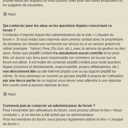
phpBB Ideas
(en anglais) où vous pouvez voter pour des idées proposées ou
en suggérer de nouvelles.
Haut
Qui contacter pour les abus ou les questions légales concernant ce
forum ?
Contactez n’importe lequel des administrateurs de la liste « L’équipe du
forum ». Si vous restez sans réponse alors prenez contact avec le propriétaire
du domaine (en faisant une
recherche sur whois
) ou si un service gratuit est
utilisé (exemple : Yahoo!, Free, f2s.com, etc.), avec le service de gestion ou des
abus. Notez que phpBB Limited
n’a absolument aucun contrôle
et ne peut
être, en aucun cas, tenu pour responsable sur
comment
,
où
ou
par qui
ce
forum est utilisé. Il est inutile de contacter phpBB Limited pour toute question
légale (cessions et désistements, responsabilité, propos diffamatoires, etc.)
non directement liée
au site Internet phpbb.com ou au logiciel phpBB lui-
même. Si vous adressez un courriel au groupe phpBB à propos de l’utilisation
par une tierce partie
de ce logiciel vous devez vous attendre à une réponse
très courte voire à aucune réponse du tout.
Haut
Comment puis-je contacter un administrateur du forum ?
Pour l’ensemble des utilisateurs du forum, vous pouvez utiliser le lien « Nous
contacter », si ce dernier a été activé par un administrateur.
Pour les membres du forum, vous pouvez également utiliser le lien « L’équipe
du forum ».