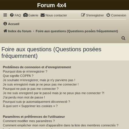
Forum 4x4
FAQ
Galerie
Nous contacter
S’enregistrer
Connexion
Accueil
Index du forum
Foire aux questions (Questions posées fréquemment)
R
e
Foire aux questions (Questions posées
c
fréquemment)
h
e
Problèmes de connexion et d’enregistrement
Pourquoi dois-je m’enregistrer ?
r
Que signifie COPPA ?
c
Je souhaite m’enregistrer, mais je n’y parviens pas !
Je suis enregistré mais je ne peux pas me connecter !
h
Pourquoi ne puis-je pas me connecter ?
Je me suis enregistré par le passé mais je ne peux plus me connecter ?!
e
J’ai perdu mon mot de passe !
r
Pourquoi suis-je automatiquement déconnecté ?
À quoi sert « Supprimer les cookies » ?
Paramètres et préférences de l’utilisateur
Comment modifier mes paramètres ?
Comment empêcher mon nom d’apparaître dans la liste des membres connectés ?