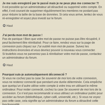
Je me suis enregistré par le passé mais je ne peux plus me connecter ?!
Il est possible qu’un administrateur ait désactivé ou supprimé votre compte. En
effet, il est courant de supprimer régulièrement les membres ne postant pas
pour réduire la taille de la base de données. Si cela vous arrive, tentez de vous
ré-enregistrer et soyez plus investi sur le forum.
Haut
J’ai perdu mon mot de passe !
Pas de panique ! Bien que votre mot de passe ne puisse pas être récupéré, il
peut facilement être réinitialisé. Pour ce faire, rendez vous sur la page de
connexion puis cliquez sur
J’ai oublié mon mot de passe
. Suivez les
instructions énoncées et vous devriez pouvoir à nouveau vous connecter.
Si toutefois vous ne parveniez pas à réinitialiser votre mot de passe, contactez
un administrateur du forum.
Haut
Pourquoi suis-je automatiquement déconnecté ?
Si vous ne cochez pas la case
Se souvenir de moi
lors de votre connexion,
vous ne resterez connecté que pendant une durée déterminée. Cela empêche
que quelqu’un d’autre utilise votre compte à votre insu en utilisant le même
ordinateur. Pour rester connecté, cochez la case
Se souvenir de moi
lors de la
connexion. Ce n’est pas recommandé si vous utilisez un ordinateur public pour
accéder au forum (bibliothèque, cyber-café, université, etc.). Si vous ne voyez
pas cette case, cela signifie qu’un administrateur du forum a désactivé cette
fonctionnalité.