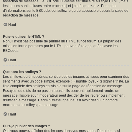
rédaction de message. Le BBCode lui-même est similaire au style HTML, mais
les balises sont incluses entre crochets [ et ] plutôt que < et >. Pour plus
d’informations sur le BBCode, consultez le guide accessible depuis la page de
rédaction de message.
Haut
Puis-je utiliser le HTML ?
Non, il n’est pas possible de publier du HTML sur ce forum. La plupart des
mises en forme permises par le HTML peuvent être appliquées avec les
BBCodes.
Haut
Que sont les smileys ?
Les smileys, ou émoticônes, sont de petites images utilisées pour exprimer des
sentiments avec un code simple, exemple : :) signifie joyeux, :( signifie triste. La
liste complète des smileys est visible sur la page de rédaction de message.
Essayez toutefois de ne pas en abuser. Ils peuvent rapidement rendre un
message illisible et un modérateur peut décider de les retirer ou simplement
d’effacer le message. L’administrateur peut aussi avoir défini un nombre
maximum de smileys par message.
Haut
Puis-je publier des images ?
Oui, vous pouvez afficher des images dans vos messages. Par ailleurs, si