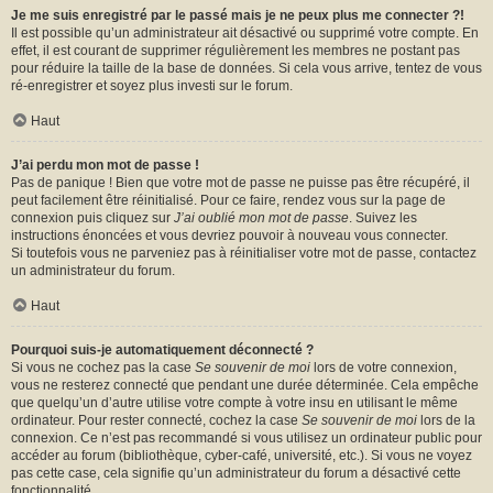
Je me suis enregistré par le passé mais je ne peux plus me connecter ?!
Il est possible qu’un administrateur ait désactivé ou supprimé votre compte. En
effet, il est courant de supprimer régulièrement les membres ne postant pas
pour réduire la taille de la base de données. Si cela vous arrive, tentez de vous
ré-enregistrer et soyez plus investi sur le forum.
Haut
J’ai perdu mon mot de passe !
Pas de panique ! Bien que votre mot de passe ne puisse pas être récupéré, il
peut facilement être réinitialisé. Pour ce faire, rendez vous sur la page de
connexion puis cliquez sur
J’ai oublié mon mot de passe
. Suivez les
instructions énoncées et vous devriez pouvoir à nouveau vous connecter.
Si toutefois vous ne parveniez pas à réinitialiser votre mot de passe, contactez
un administrateur du forum.
Haut
Pourquoi suis-je automatiquement déconnecté ?
Si vous ne cochez pas la case
Se souvenir de moi
lors de votre connexion,
vous ne resterez connecté que pendant une durée déterminée. Cela empêche
que quelqu’un d’autre utilise votre compte à votre insu en utilisant le même
ordinateur. Pour rester connecté, cochez la case
Se souvenir de moi
lors de la
connexion. Ce n’est pas recommandé si vous utilisez un ordinateur public pour
accéder au forum (bibliothèque, cyber-café, université, etc.). Si vous ne voyez
pas cette case, cela signifie qu’un administrateur du forum a désactivé cette
fonctionnalité.