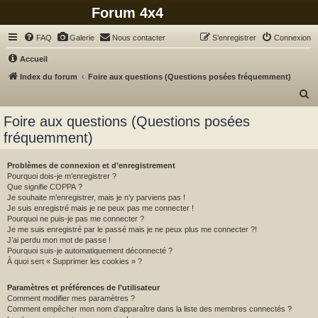
Forum 4x4
FAQ
Galerie
Nous contacter
S’enregistrer
Connexion
Accueil
Index du forum
Foire aux questions (Questions posées fréquemment)
R
e
Foire aux questions (Questions posées
c
fréquemment)
h
e
Problèmes de connexion et d’enregistrement
Pourquoi dois-je m’enregistrer ?
r
Que signifie COPPA ?
c
Je souhaite m’enregistrer, mais je n’y parviens pas !
Je suis enregistré mais je ne peux pas me connecter !
h
Pourquoi ne puis-je pas me connecter ?
Je me suis enregistré par le passé mais je ne peux plus me connecter ?!
e
J’ai perdu mon mot de passe !
r
Pourquoi suis-je automatiquement déconnecté ?
À quoi sert « Supprimer les cookies » ?
Paramètres et préférences de l’utilisateur
Comment modifier mes paramètres ?
Comment empêcher mon nom d’apparaître dans la liste des membres connectés ?