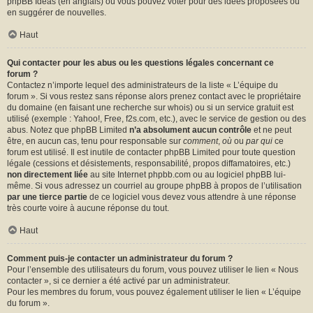
phpBB Ideas
(en anglais) où vous pouvez voter pour des idées proposées ou
en suggérer de nouvelles.
Haut
Qui contacter pour les abus ou les questions légales concernant ce
forum ?
Contactez n’importe lequel des administrateurs de la liste « L’équipe du
forum ». Si vous restez sans réponse alors prenez contact avec le propriétaire
du domaine (en faisant une
recherche sur whois
) ou si un service gratuit est
utilisé (exemple : Yahoo!, Free, f2s.com, etc.), avec le service de gestion ou des
abus. Notez que phpBB Limited
n’a absolument aucun contrôle
et ne peut
être, en aucun cas, tenu pour responsable sur
comment
,
où
ou
par qui
ce
forum est utilisé. Il est inutile de contacter phpBB Limited pour toute question
légale (cessions et désistements, responsabilité, propos diffamatoires, etc.)
non directement liée
au site Internet phpbb.com ou au logiciel phpBB lui-
même. Si vous adressez un courriel au groupe phpBB à propos de l’utilisation
par une tierce partie
de ce logiciel vous devez vous attendre à une réponse
très courte voire à aucune réponse du tout.
Haut
Comment puis-je contacter un administrateur du forum ?
Pour l’ensemble des utilisateurs du forum, vous pouvez utiliser le lien « Nous
contacter », si ce dernier a été activé par un administrateur.
Pour les membres du forum, vous pouvez également utiliser le lien « L’équipe
du forum ».