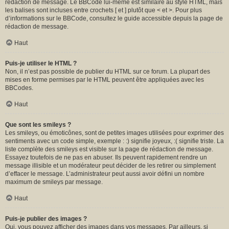
rédaction de message. Le BBCode lui-même est similaire au style HTML, mais
les balises sont incluses entre crochets [ et ] plutôt que < et >. Pour plus
d’informations sur le BBCode, consultez le guide accessible depuis la page de
rédaction de message.
Haut
Puis-je utiliser le HTML ?
Non, il n’est pas possible de publier du HTML sur ce forum. La plupart des
mises en forme permises par le HTML peuvent être appliquées avec les
BBCodes.
Haut
Que sont les smileys ?
Les smileys, ou émoticônes, sont de petites images utilisées pour exprimer des
sentiments avec un code simple, exemple : :) signifie joyeux, :( signifie triste. La
liste complète des smileys est visible sur la page de rédaction de message.
Essayez toutefois de ne pas en abuser. Ils peuvent rapidement rendre un
message illisible et un modérateur peut décider de les retirer ou simplement
d’effacer le message. L’administrateur peut aussi avoir défini un nombre
maximum de smileys par message.
Haut
Puis-je publier des images ?
Oui, vous pouvez afficher des images dans vos messages. Par ailleurs, si