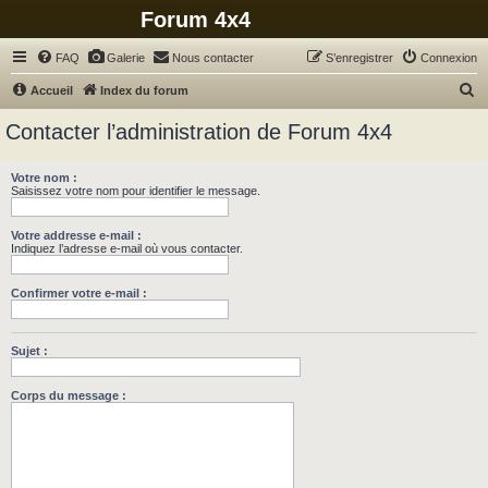
Forum 4x4
FAQ
Galerie
Nous contacter
S’enregistrer
Connexion
R
Accueil
Index du forum
e
Contacter l’administration de Forum 4x4
c
h
Votre nom :
Saisissez votre nom pour identifier le message.
e
r
Votre addresse e-mail :
c
Indiquez l’adresse e-mail où vous contacter.
h
Confirmer votre e-mail :
e
r
Sujet :
Corps du message :