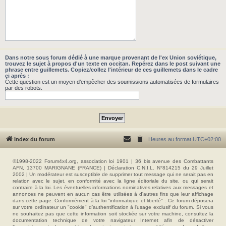
Dans notre sous forum dédié à une marque provenant de l'ex Union soviétique,
trouvez le sujet à propos d'un texte en occitan. Repérez dans le post suivant une
phrase entre guillemets. Copiez/collez l'intérieur de ces guillemets dans le cadre
çi après :
Cette question est un moyen d’empêcher des soumissions automatisées de formulaires
par des robots.
Index du forum
Heures au format
UTC+02:00
©1998-2022 Forum4x4.org, association loi 1901 | 36 bis avenue des Combattants
AFN, 13700 MARIGNANE (FRANCE) | Déclaration C.N.I.L. N°814215 du 29 Juillet
2002 | Un modérateur est susceptible de supprimer tout message qui ne serait pas en
relation avec le sujet, en conformité avec la ligne éditoriale du site, ou qui serait
contraire à la loi. Les éventuelles informations nominatives relatives aux messages et
annonces ne peuvent en aucun cas être utilisées à d'autres fins que leur affichage
dans cette page. Conformément à la loi "informatique et liberté" : Ce forum déposera
sur votre ordinateur un "cookie" d’authentification à l'usage exclusif du forum. Si vous
ne souhaitez pas que cette information soit stockée sur votre machine, consultez la
documentation technique de votre navigateur Internet afin de désactiver