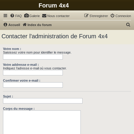
Forum 4x4
FAQ
Galerie
Nous contacter
S’enregistrer
Connexion
R
Accueil
Index du forum
e
Contacter l’administration de Forum 4x4
c
h
Votre nom :
Saisissez votre nom pour identifier le message.
e
r
Votre addresse e-mail :
c
Indiquez l’adresse e-mail où vous contacter.
h
Confirmer votre e-mail :
e
r
Sujet :
Corps du message :