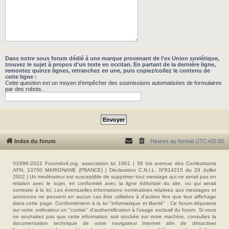
Dans notre sous forum dédié à une marque provenant de l'ex Union soviétique,
trouvez le sujet à propos d'un texte en occitan. En partant de la dernière ligne,
remontez quinze lignes, retranchez en une, puis copiez/collez le contenu de
cette ligne :
Cette question est un moyen d’empêcher des soumissions automatisées de formulaires
par des robots.
Index du forum
Heures au format
UTC+02:00
©1998-2022 Forum4x4.org, association loi 1901 | 36 bis avenue des Combattants
AFN, 13700 MARIGNANE (FRANCE) | Déclaration C.N.I.L. N°814215 du 29 Juillet
2002 | Un modérateur est susceptible de supprimer tout message qui ne serait pas en
relation avec le sujet, en conformité avec la ligne éditoriale du site, ou qui serait
contraire à la loi. Les éventuelles informations nominatives relatives aux messages et
annonces ne peuvent en aucun cas être utilisées à d'autres fins que leur affichage
dans cette page. Conformément à la loi "informatique et liberté" : Ce forum déposera
sur votre ordinateur un "cookie" d’authentification à l'usage exclusif du forum. Si vous
ne souhaitez pas que cette information soit stockée sur votre machine, consultez la
documentation technique de votre navigateur Internet afin de désactiver