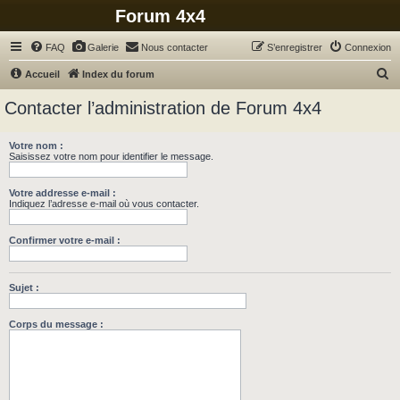
Forum 4x4
FAQ
Galerie
Nous contacter
S’enregistrer
Connexion
R
Accueil
Index du forum
e
Contacter l’administration de Forum 4x4
c
h
Votre nom :
Saisissez votre nom pour identifier le message.
e
r
Votre addresse e-mail :
c
Indiquez l’adresse e-mail où vous contacter.
h
Confirmer votre e-mail :
e
r
Sujet :
Corps du message :