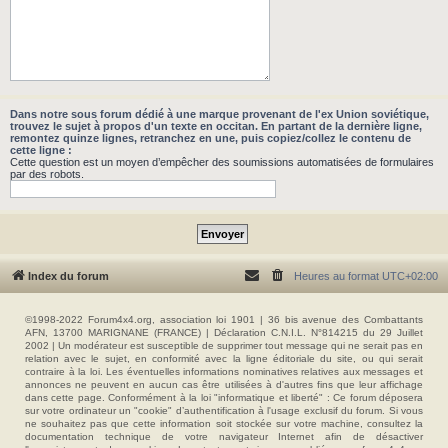
Dans notre sous forum dédié à une marque provenant de l'ex Union soviétique,
trouvez le sujet à propos d'un texte en occitan. En partant de la dernière ligne,
remontez quinze lignes, retranchez en une, puis copiez/collez le contenu de
cette ligne :
Cette question est un moyen d’empêcher des soumissions automatisées de formulaires
par des robots.
Index du forum
Heures au format
UTC+02:00
©1998-2022 Forum4x4.org, association loi 1901 | 36 bis avenue des Combattants
AFN, 13700 MARIGNANE (FRANCE) | Déclaration C.N.I.L. N°814215 du 29 Juillet
2002 | Un modérateur est susceptible de supprimer tout message qui ne serait pas en
relation avec le sujet, en conformité avec la ligne éditoriale du site, ou qui serait
contraire à la loi. Les éventuelles informations nominatives relatives aux messages et
annonces ne peuvent en aucun cas être utilisées à d'autres fins que leur affichage
dans cette page. Conformément à la loi "informatique et liberté" : Ce forum déposera
sur votre ordinateur un "cookie" d’authentification à l'usage exclusif du forum. Si vous
ne souhaitez pas que cette information soit stockée sur votre machine, consultez la
documentation technique de votre navigateur Internet afin de désactiver