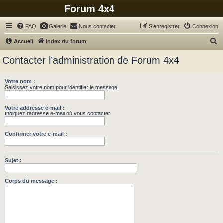
Forum 4x4
FAQ
Galerie
Nous contacter
S’enregistrer
Connexion
R
Accueil
Index du forum
e
Contacter l’administration de Forum 4x4
c
h
Votre nom :
Saisissez votre nom pour identifier le message.
e
r
Votre addresse e-mail :
c
Indiquez l’adresse e-mail où vous contacter.
h
Confirmer votre e-mail :
e
r
Sujet :
Corps du message :