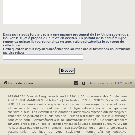
Dans notre sous forum dédié à une marque provenant de l'ex Union soviétique,
trouvez le sujet à propos d'un texte en occitan. En partant de la dernière ligne,
remontez quinze lignes, retranchez en une, puis copiez/collez le contenu de
cette ligne :
Cette question est un moyen d’empêcher des soumissions automatisées de formulaires
par des robots.
Index du forum
Heures au format
UTC+02:00
©1998-2022 Forum4x4.org, association loi 1901 | 36 bis avenue des Combattants
AFN, 13700 MARIGNANE (FRANCE) | Déclaration C.N.I.L. N°814215 du 29 Juillet
2002 | Un modérateur est susceptible de supprimer tout message qui ne serait pas en
relation avec le sujet, en conformité avec la ligne éditoriale du site, ou qui serait
contraire à la loi. Les éventuelles informations nominatives relatives aux messages et
annonces ne peuvent en aucun cas être utilisées à d'autres fins que leur affichage
dans cette page. Conformément à la loi "informatique et liberté" : Ce forum déposera
sur votre ordinateur un "cookie" d’authentification à l'usage exclusif du forum. Si vous
ne souhaitez pas que cette information soit stockée sur votre machine, consultez la
documentation technique de votre navigateur Internet afin de désactiver