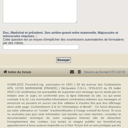
Duc, Maréchal et président. Son arrière-grand-mère maternelle. Majuscules et
minuscules requises. :
Cette question est un moyen d’empêcher des soumissions automatisées de formulaires
par des robots.
Index du forum
Heures au format
UTC+02:00
©1998-2022 Forum4x4.org, association loi 1901 | 36 bis avenue des Combattants
AFN, 13700 MARIGNANE (FRANCE) | Déclaration C.N.I.L. N°814215 du 29 Juillet
2002 | Un modérateur est susceptible de supprimer tout message qui ne serait pas en
relation avec le sujet, en conformité avec la ligne éditoriale du site, ou qui serait
contraire à la loi. Les éventuelles informations nominatives relatives aux messages et
annonces ne peuvent en aucun cas être utilisées à d'autres fins que leur affichage
dans cette page. Conformément à la loi "informatique et liberté" : Ce forum déposera
sur votre ordinateur un "cookie" d’authentification à l'usage exclusif du forum. Si vous
ne souhaitez pas que cette information soit stockée sur votre machine, consultez la
documentation technique de votre navigateur Internet afin de désactiver
l'enregistrement des cookies. Les textes et images publiés sur forum4x4.org
appartiennent à leurs auteurs respectifs ou à Free Forum 4x4 et sont protégés par les