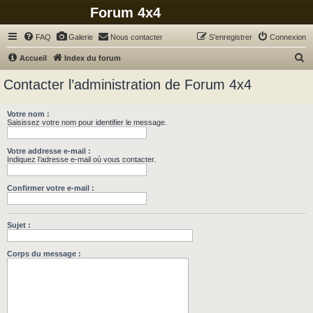
Forum 4x4
FAQ
Galerie
Nous contacter
S’enregistrer
Connexion
R
Accueil
Index du forum
e
Contacter l’administration de Forum 4x4
c
h
Votre nom :
Saisissez votre nom pour identifier le message.
e
r
Votre addresse e-mail :
c
Indiquez l’adresse e-mail où vous contacter.
h
Confirmer votre e-mail :
e
r
Sujet :
Corps du message :