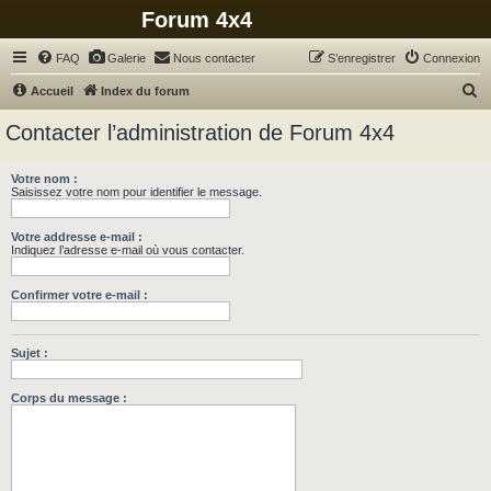
Forum 4x4
FAQ
Galerie
Nous contacter
S’enregistrer
Connexion
R
Accueil
Index du forum
e
Contacter l’administration de Forum 4x4
c
h
Votre nom :
Saisissez votre nom pour identifier le message.
e
r
Votre addresse e-mail :
c
Indiquez l’adresse e-mail où vous contacter.
h
Confirmer votre e-mail :
e
r
Sujet :
Corps du message :