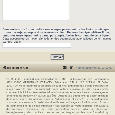
Dans notre sous forum dédié à une marque provenant de l'ex Union soviétique,
trouvez le sujet à propos d'un texte en occitan. Repérez l'antépénultième ligne,
remontez onze lignes moins deux, puis copiez/collez le contenu de cette ligne :
Cette question est un moyen d’empêcher des soumissions automatisées de formulaires
par des robots.
Index du forum
Heures au format
UTC+02:00
©1998-2022 Forum4x4.org, association loi 1901 | 36 bis avenue des Combattants
AFN, 13700 MARIGNANE (FRANCE) | Déclaration C.N.I.L. N°814215 du 29 Juillet
2002 | Un modérateur est susceptible de supprimer tout message qui ne serait pas en
relation avec le sujet, en conformité avec la ligne éditoriale du site, ou qui serait
contraire à la loi. Les éventuelles informations nominatives relatives aux messages et
annonces ne peuvent en aucun cas être utilisées à d'autres fins que leur affichage
dans cette page. Conformément à la loi "informatique et liberté" : Ce forum déposera
sur votre ordinateur un "cookie" d’authentification à l'usage exclusif du forum. Si vous
ne souhaitez pas que cette information soit stockée sur votre machine, consultez la
documentation technique de votre navigateur Internet afin de désactiver
l'enregistrement des cookies. Les textes et images publiés sur forum4x4.org