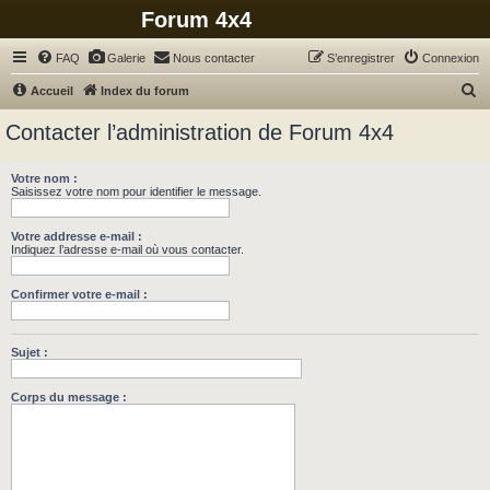
Forum 4x4
FAQ
Galerie
Nous contacter
S’enregistrer
Connexion
R
Accueil
Index du forum
e
Contacter l’administration de Forum 4x4
c
h
Votre nom :
Saisissez votre nom pour identifier le message.
e
r
Votre addresse e-mail :
c
Indiquez l’adresse e-mail où vous contacter.
h
Confirmer votre e-mail :
e
r
Sujet :
Corps du message :