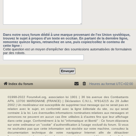
Dans notre sous forum dédié à une marque provenant de l'ex Union soviétique,
trouvez le sujet à propos d'un texte en occitan. En partant de la dernière ligne,
remontez quinze lignes, retranchez en une, puis copiez/collez le contenu de
cette ligne :
Cette question est un moyen d’empêcher des soumissions automatisées de formulaires
par des robots.
Index du forum
Heures au format
UTC+02:00
©1998-2022 Forum4x4.org, association loi 1901 | 36 bis avenue des Combattants
AFN, 13700 MARIGNANE (FRANCE) | Déclaration C.N.I.L. N°814215 du 29 Juillet
2002 | Un modérateur est susceptible de supprimer tout message qui ne serait pas en
relation avec le sujet, en conformité avec la ligne éditoriale du site, ou qui serait
contraire à la loi. Les éventuelles informations nominatives relatives aux messages et
annonces ne peuvent en aucun cas être utilisées à d'autres fins que leur affichage
dans cette page. Conformément à la loi "informatique et liberté" : Ce forum déposera
sur votre ordinateur un "cookie" d’authentification à l'usage exclusif du forum. Si vous
ne souhaitez pas que cette information soit stockée sur votre machine, consultez la
documentation technique de votre navigateur Internet afin de désactiver