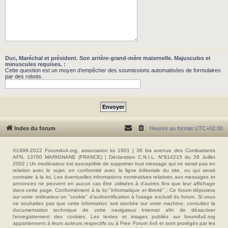
Duc, Maréchal et président. Son arrière-grand-mère maternelle. Majuscules et
minuscules requises. :
Cette question est un moyen d’empêcher des soumissions automatisées de formulaires
par des robots.
Index du forum
Heures au format
UTC+02:00
©1998-2022 Forum4x4.org, association loi 1901 | 36 bis avenue des Combattants
AFN, 13700 MARIGNANE (FRANCE) | Déclaration C.N.I.L. N°814215 du 29 Juillet
2002 | Un modérateur est susceptible de supprimer tout message qui ne serait pas en
relation avec le sujet, en conformité avec la ligne éditoriale du site, ou qui serait
contraire à la loi. Les éventuelles informations nominatives relatives aux messages et
annonces ne peuvent en aucun cas être utilisées à d'autres fins que leur affichage
dans cette page. Conformément à la loi "informatique et liberté" : Ce forum déposera
sur votre ordinateur un "cookie" d’authentification à l'usage exclusif du forum. Si vous
ne souhaitez pas que cette information soit stockée sur votre machine, consultez la
documentation technique de votre navigateur Internet afin de désactiver
l'enregistrement des cookies. Les textes et images publiés sur forum4x4.org
appartiennent à leurs auteurs respectifs ou à Free Forum 4x4 et sont protégés par les