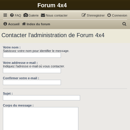
Forum 4x4
FAQ
Galerie
Nous contacter
S’enregistrer
Connexion
R
Accueil
Index du forum
e
Contacter l’administration de Forum 4x4
c
h
Votre nom :
Saisissez votre nom pour identifier le message.
e
r
Votre addresse e-mail :
c
Indiquez l’adresse e-mail où vous contacter.
h
Confirmer votre e-mail :
e
r
Sujet :
Corps du message :