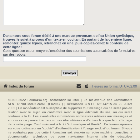
Dans notre sous forum dédié à une marque provenant de l'ex Union soviétique,
trouvez le sujet à propos d'un texte en occitan. En partant de la dernière ligne,
remontez quinze lignes, retranchez en une, puis copiez/collez le contenu de
cette ligne :
Cette question est un moyen d’empêcher des soumissions automatisées de formulaires
par des robots.
Index du forum
Heures au format
UTC+02:00
©1998-2022 Forum4x4.org, association loi 1901 | 36 bis avenue des Combattants
AFN, 13700 MARIGNANE (FRANCE) | Déclaration C.N.I.L. N°814215 du 29 Juillet
2002 | Un modérateur est susceptible de supprimer tout message qui ne serait pas en
relation avec le sujet, en conformité avec la ligne éditoriale du site, ou qui serait
contraire à la loi. Les éventuelles informations nominatives relatives aux messages et
annonces ne peuvent en aucun cas être utilisées à d'autres fins que leur affichage
dans cette page. Conformément à la loi "informatique et liberté" : Ce forum déposera
sur votre ordinateur un "cookie" d’authentification à l'usage exclusif du forum. Si vous
ne souhaitez pas que cette information soit stockée sur votre machine, consultez la
documentation technique de votre navigateur Internet afin de désactiver