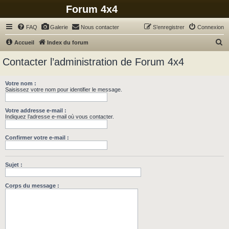
Forum 4x4
FAQ
Galerie
Nous contacter
S’enregistrer
Connexion
R
Accueil
Index du forum
e
Contacter l’administration de Forum 4x4
c
h
Votre nom :
Saisissez votre nom pour identifier le message.
e
r
Votre addresse e-mail :
c
Indiquez l’adresse e-mail où vous contacter.
h
Confirmer votre e-mail :
e
r
Sujet :
Corps du message :