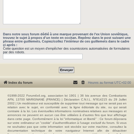
Dans notre sous forum dédié à une marque provenant de l'ex Union soviétique,
trouvez le sujet à propos d'un texte en occitan. Repérez dans le post suivant une
phrase entre guillemets. Copiez/collez l'intérieur de ces guillemets dans le cadre
çi après :
Cette question est un moyen d’empêcher des soumissions automatisées de formulaires
par des robots.
Index du forum
Heures au format
UTC+02:00
©1998-2022 Forum4x4.org, association loi 1901 | 36 bis avenue des Combattants
AFN, 13700 MARIGNANE (FRANCE) | Déclaration C.N.I.L. N°814215 du 29 Juillet
2002 | Un modérateur est susceptible de supprimer tout message qui ne serait pas en
relation avec le sujet, en conformité avec la ligne éditoriale du site, ou qui serait
contraire à la loi. Les éventuelles informations nominatives relatives aux messages et
annonces ne peuvent en aucun cas être utilisées à d'autres fins que leur affichage
dans cette page. Conformément à la loi "informatique et liberté" : Ce forum déposera
sur votre ordinateur un "cookie" d’authentification à l'usage exclusif du forum. Si vous
ne souhaitez pas que cette information soit stockée sur votre machine, consultez la
documentation technique de votre navigateur Internet afin de désactiver