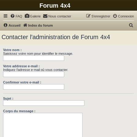
Forum 4x4
FAQ
Galerie
Nous contacter
S’enregistrer
Connexion
R
Accueil
Index du forum
e
Contacter l’administration de Forum 4x4
c
h
Votre nom :
Saisissez votre nom pour identifier le message.
e
r
Votre addresse e-mail :
c
Indiquez l’adresse e-mail où vous contacter.
h
Confirmer votre e-mail :
e
r
Sujet :
Corps du message :