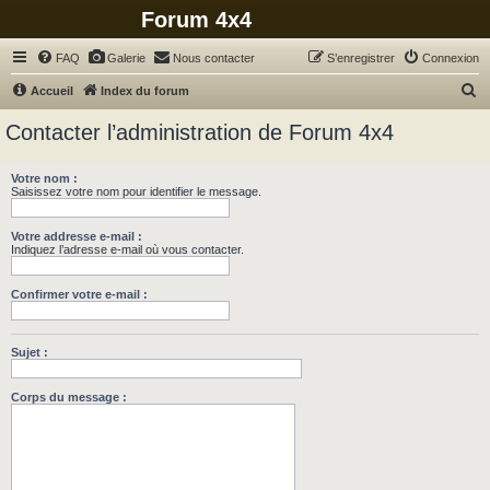
Forum 4x4
FAQ
Galerie
Nous contacter
S’enregistrer
Connexion
R
Accueil
Index du forum
e
Contacter l’administration de Forum 4x4
c
h
Votre nom :
Saisissez votre nom pour identifier le message.
e
r
Votre addresse e-mail :
c
Indiquez l’adresse e-mail où vous contacter.
h
Confirmer votre e-mail :
e
r
Sujet :
Corps du message :