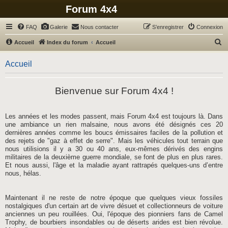
Forum 4x4
FAQ
Galerie
Nous contacter
S’enregistrer
Connexion
R
Accueil
Index du forum
Accueil
e
Accueil
c
h
Bienvenue sur Forum 4x4 !
e
r
c
Les années et les modes passent, mais Forum 4x4 est toujours là. Dans
une ambiance un rien malsaine, nous avons été désignés ces 20
h
dernières années comme les boucs émissaires faciles de la pollution et
e
des rejets de "gaz à effet de serre". Mais les véhicules tout terrain que
nous utilisions il y a 30 ou 40 ans, eux-mêmes dérivés des engins
r
militaires de la deuxième guerre mondiale, se font de plus en plus rares.
Et nous aussi, l'âge et la maladie ayant rattrapés quelques-uns d’entre
nous, hélas.
Maintenant il ne reste de notre époque que quelques vieux fossiles
nostalgiques d'un certain art de vivre désuet et collectionneurs de voiture
anciennes un peu rouillées. Oui, l'époque des pionniers fans de Camel
Trophy, de bourbiers insondables ou de déserts arides est bien révolue.