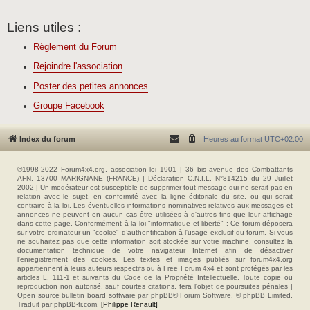
Liens utiles :
Règlement du Forum
Rejoindre l'association
Poster des petites annonces
Groupe Facebook
Index du forum
Heures au format
UTC+02:00
©1998-2022 Forum4x4.org, association loi 1901 | 36 bis avenue des Combattants
AFN, 13700 MARIGNANE (FRANCE) | Déclaration C.N.I.L. N°814215 du 29 Juillet
2002 | Un modérateur est susceptible de supprimer tout message qui ne serait pas en
relation avec le sujet, en conformité avec la ligne éditoriale du site, ou qui serait
contraire à la loi. Les éventuelles informations nominatives relatives aux messages et
annonces ne peuvent en aucun cas être utilisées à d'autres fins que leur affichage
dans cette page. Conformément à la loi "informatique et liberté" : Ce forum déposera
sur votre ordinateur un "cookie" d’authentification à l'usage exclusif du forum. Si vous
ne souhaitez pas que cette information soit stockée sur votre machine, consultez la
documentation technique de votre navigateur Internet afin de désactiver
l'enregistrement des cookies. Les textes et images publiés sur forum4x4.org
appartiennent à leurs auteurs respectifs ou à Free Forum 4x4 et sont protégés par les
articles L. 111-1 et suivants du Code de la Propriété Intellectuelle. Toute copie ou
reproduction non autorisé, sauf courtes citations, fera l'objet de poursuites pénales |
Open source bulletin board software par phpBB® Forum Software, © phpBB Limited.
Traduit par phpBB-fr.com.
[Philippe Renault]