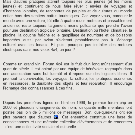
Mais d'autres pratiques attirent toujours les plus jeunes (et les moins
jeunes) et continuent de nous faire rêver : envies de voyages et
d’horizons lointains, de rencontres de peuples et de cultures du monde
entier, hors des sentiers battus touristiques. Car, voyez-vous, parcourir le
monde avec une voiture, fût-elle à quatre roues motrices et passablement
ancienne, reste toujours largement moins polluante que prendre l'avion
pour une destination tropicale lointaine. Destination où l’hôtel climatisé, la
piscine, la douche fraîche et le gaspillage de nourriture et de boissons
importées aussi par avion n'aideront probablement pas à l'échange
culturel avec les locaux. Et puis, pourquoi pas installer des moteurs
électriques dans nos vieux 4x4, un jour ?
Comme un grand vin, Forum 4x4 est le fruit d'un long mûrissement d'un
quart de siècle. Il est animé par une équipe de bénévoles regroupés dans
une association sans but lucratif et il repose sur des logiciels libres. Il
promeut la convivialité, les voyages, la culture, les pratiques économes
en ressources, la durabilité des objets et leur réparation. Il encourage
l'échange des connaissances à ces fins.
Depuis les premières lignes en html en 1998, le premier forum php en
2000 et plusieurs changements de nom, cinquante mille membres ont
postés pas loin de 5 millions de messages. Bon, quelques-uns ont été
plus bavards que d'autres
. Cet ensemble constitue une base de
connaissances et une mémoire collective d’événements et de rencontres
: c'est une collectivité sociale et culturelle.