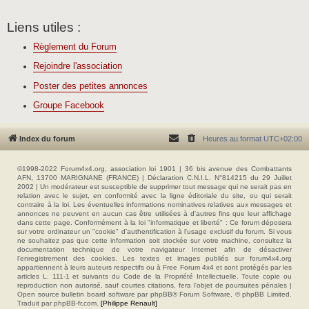
Liens utiles :
Règlement du Forum
Rejoindre l'association
Poster des petites annonces
Groupe Facebook
Index du forum
Heures au format
UTC+02:00
©1998-2022 Forum4x4.org, association loi 1901 | 36 bis avenue des Combattants
AFN, 13700 MARIGNANE (FRANCE) | Déclaration C.N.I.L. N°814215 du 29 Juillet
2002 | Un modérateur est susceptible de supprimer tout message qui ne serait pas en
relation avec le sujet, en conformité avec la ligne éditoriale du site, ou qui serait
contraire à la loi. Les éventuelles informations nominatives relatives aux messages et
annonces ne peuvent en aucun cas être utilisées à d'autres fins que leur affichage
dans cette page. Conformément à la loi "informatique et liberté" : Ce forum déposera
sur votre ordinateur un "cookie" d’authentification à l'usage exclusif du forum. Si vous
ne souhaitez pas que cette information soit stockée sur votre machine, consultez la
documentation technique de votre navigateur Internet afin de désactiver
l'enregistrement des cookies. Les textes et images publiés sur forum4x4.org
appartiennent à leurs auteurs respectifs ou à Free Forum 4x4 et sont protégés par les
articles L. 111-1 et suivants du Code de la Propriété Intellectuelle. Toute copie ou
reproduction non autorisé, sauf courtes citations, fera l'objet de poursuites pénales |
Open source bulletin board software par phpBB® Forum Software, © phpBB Limited.
Traduit par phpBB-fr.com.
[Philippe Renault]