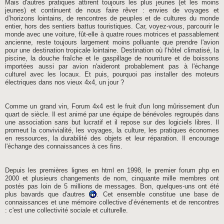
Mais d'autres pratiques attirent toujours les plus jeunes (et les moins
jeunes) et continuent de nous faire rêver : envies de voyages et
d’horizons lointains, de rencontres de peuples et de cultures du monde
entier, hors des sentiers battus touristiques. Car, voyez-vous, parcourir le
monde avec une voiture, fût-elle à quatre roues motrices et passablement
ancienne, reste toujours largement moins polluante que prendre l'avion
pour une destination tropicale lointaine. Destination où l’hôtel climatisé, la
piscine, la douche fraîche et le gaspillage de nourriture et de boissons
importées aussi par avion n'aideront probablement pas à l'échange
culturel avec les locaux. Et puis, pourquoi pas installer des moteurs
électriques dans nos vieux 4x4, un jour ?
Comme un grand vin, Forum 4x4 est le fruit d'un long mûrissement d'un
quart de siècle. Il est animé par une équipe de bénévoles regroupés dans
une association sans but lucratif et il repose sur des logiciels libres. Il
promeut la convivialité, les voyages, la culture, les pratiques économes
en ressources, la durabilité des objets et leur réparation. Il encourage
l'échange des connaissances à ces fins.
Depuis les premières lignes en html en 1998, le premier forum php en
2000 et plusieurs changements de nom, cinquante mille membres ont
postés pas loin de 5 millions de messages. Bon, quelques-uns ont été
plus bavards que d'autres
. Cet ensemble constitue une base de
connaissances et une mémoire collective d’événements et de rencontres
: c'est une collectivité sociale et culturelle.