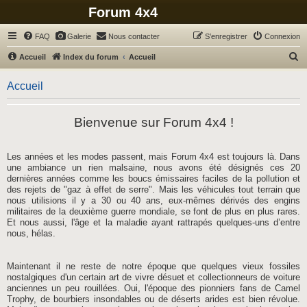
Forum 4x4
FAQ
Galerie
Nous contacter
S’enregistrer
Connexion
R
Accueil
Index du forum
Accueil
e
Accueil
c
h
Bienvenue sur Forum 4x4 !
e
r
c
Les années et les modes passent, mais Forum 4x4 est toujours là. Dans
une ambiance un rien malsaine, nous avons été désignés ces 20
h
dernières années comme les boucs émissaires faciles de la pollution et
e
des rejets de "gaz à effet de serre". Mais les véhicules tout terrain que
nous utilisions il y a 30 ou 40 ans, eux-mêmes dérivés des engins
r
militaires de la deuxième guerre mondiale, se font de plus en plus rares.
Et nous aussi, l'âge et la maladie ayant rattrapés quelques-uns d’entre
nous, hélas.
Maintenant il ne reste de notre époque que quelques vieux fossiles
nostalgiques d'un certain art de vivre désuet et collectionneurs de voiture
anciennes un peu rouillées. Oui, l'époque des pionniers fans de Camel
Trophy, de bourbiers insondables ou de déserts arides est bien révolue.