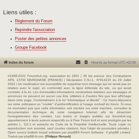
Liens utiles :
Règlement du Forum
Rejoindre l'association
Poster des petites annonces
Groupe Facebook
Index du forum
Heures au format
UTC+02:00
©1998-2022 Forum4x4.org, association loi 1901 | 36 bis avenue des Combattants
AFN, 13700 MARIGNANE (FRANCE) | Déclaration C.N.I.L. N°814215 du 29 Juillet
2002 | Un modérateur est susceptible de supprimer tout message qui ne serait pas en
relation avec le sujet, en conformité avec la ligne éditoriale du site, ou qui serait
contraire à la loi. Les éventuelles informations nominatives relatives aux messages et
annonces ne peuvent en aucun cas être utilisées à d'autres fins que leur affichage
dans cette page. Conformément à la loi "informatique et liberté" : Ce forum déposera
sur votre ordinateur un "cookie" d’authentification à l'usage exclusif du forum. Si vous
ne souhaitez pas que cette information soit stockée sur votre machine, consultez la
documentation technique de votre navigateur Internet afin de désactiver
l'enregistrement des cookies. Les textes et images publiés sur forum4x4.org
appartiennent à leurs auteurs respectifs ou à Free Forum 4x4 et sont protégés par les
articles L. 111-1 et suivants du Code de la Propriété Intellectuelle. Toute copie ou
reproduction non autorisé, sauf courtes citations, fera l'objet de poursuites pénales |
Open source bulletin board software par phpBB® Forum Software, © phpBB Limited.
Traduit par phpBB-fr.com.
[Philippe Renault]