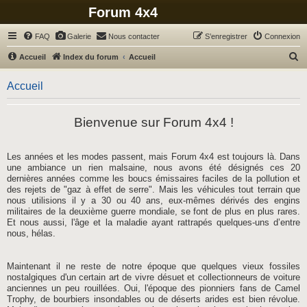
Forum 4x4
FAQ
Galerie
Nous contacter
S’enregistrer
Connexion
R
Accueil
Index du forum
Accueil
e
Accueil
c
h
Bienvenue sur Forum 4x4 !
e
r
c
Les années et les modes passent, mais Forum 4x4 est toujours là. Dans
une ambiance un rien malsaine, nous avons été désignés ces 20
h
dernières années comme les boucs émissaires faciles de la pollution et
e
des rejets de "gaz à effet de serre". Mais les véhicules tout terrain que
nous utilisions il y a 30 ou 40 ans, eux-mêmes dérivés des engins
r
militaires de la deuxième guerre mondiale, se font de plus en plus rares.
Et nous aussi, l'âge et la maladie ayant rattrapés quelques-uns d’entre
nous, hélas.
Maintenant il ne reste de notre époque que quelques vieux fossiles
nostalgiques d'un certain art de vivre désuet et collectionneurs de voiture
anciennes un peu rouillées. Oui, l'époque des pionniers fans de Camel
Trophy, de bourbiers insondables ou de déserts arides est bien révolue.