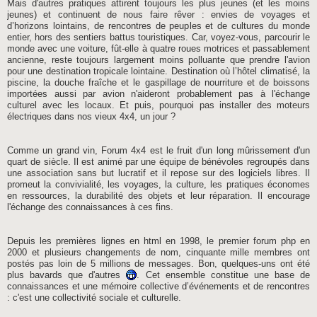
Mais d'autres pratiques attirent toujours les plus jeunes (et les moins
jeunes) et continuent de nous faire rêver : envies de voyages et
d’horizons lointains, de rencontres de peuples et de cultures du monde
entier, hors des sentiers battus touristiques. Car, voyez-vous, parcourir le
monde avec une voiture, fût-elle à quatre roues motrices et passablement
ancienne, reste toujours largement moins polluante que prendre l'avion
pour une destination tropicale lointaine. Destination où l’hôtel climatisé, la
piscine, la douche fraîche et le gaspillage de nourriture et de boissons
importées aussi par avion n'aideront probablement pas à l'échange
culturel avec les locaux. Et puis, pourquoi pas installer des moteurs
électriques dans nos vieux 4x4, un jour ?
Comme un grand vin, Forum 4x4 est le fruit d'un long mûrissement d'un
quart de siècle. Il est animé par une équipe de bénévoles regroupés dans
une association sans but lucratif et il repose sur des logiciels libres. Il
promeut la convivialité, les voyages, la culture, les pratiques économes
en ressources, la durabilité des objets et leur réparation. Il encourage
l'échange des connaissances à ces fins.
Depuis les premières lignes en html en 1998, le premier forum php en
2000 et plusieurs changements de nom, cinquante mille membres ont
postés pas loin de 5 millions de messages. Bon, quelques-uns ont été
plus bavards que d'autres
. Cet ensemble constitue une base de
connaissances et une mémoire collective d’événements et de rencontres
: c'est une collectivité sociale et culturelle.