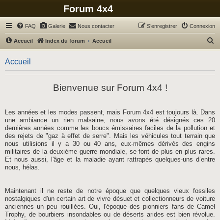
Forum 4x4
FAQ
Galerie
Nous contacter
S’enregistrer
Connexion
R
Accueil
Index du forum
Accueil
e
Accueil
c
h
Bienvenue sur Forum 4x4 !
e
r
c
Les années et les modes passent, mais Forum 4x4 est toujours là. Dans
une ambiance un rien malsaine, nous avons été désignés ces 20
h
dernières années comme les boucs émissaires faciles de la pollution et
e
des rejets de "gaz à effet de serre". Mais les véhicules tout terrain que
nous utilisions il y a 30 ou 40 ans, eux-mêmes dérivés des engins
r
militaires de la deuxième guerre mondiale, se font de plus en plus rares.
Et nous aussi, l'âge et la maladie ayant rattrapés quelques-uns d’entre
nous, hélas.
Maintenant il ne reste de notre époque que quelques vieux fossiles
nostalgiques d'un certain art de vivre désuet et collectionneurs de voiture
anciennes un peu rouillées. Oui, l'époque des pionniers fans de Camel
Trophy, de bourbiers insondables ou de déserts arides est bien révolue.