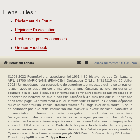
Liens utiles :
Règlement du Forum
Rejoindre l'association
Poster des petites annonces
Groupe Facebook
Index du forum
Heures au format
UTC+02:00
©1998-2022 Forum4x4.org, association loi 1901 | 36 bis avenue des Combattants
AFN, 13700 MARIGNANE (FRANCE) | Déclaration C.N.I.L. N°814215 du 29 Juillet
2002 | Un modérateur est susceptible de supprimer tout message qui ne serait pas en
relation avec le sujet, en conformité avec la ligne éditoriale du site, ou qui serait
contraire à la loi. Les éventuelles informations nominatives relatives aux messages et
annonces ne peuvent en aucun cas être utilisées à d'autres fins que leur affichage
dans cette page. Conformément à la loi "informatique et liberté" : Ce forum déposera
sur votre ordinateur un "cookie" d’authentification à l'usage exclusif du forum. Si vous
ne souhaitez pas que cette information soit stockée sur votre machine, consultez la
documentation technique de votre navigateur Internet afin de désactiver
l'enregistrement des cookies. Les textes et images publiés sur forum4x4.org
appartiennent à leurs auteurs respectifs ou à Free Forum 4x4 et sont protégés par les
articles L. 111-1 et suivants du Code de la Propriété Intellectuelle. Toute copie ou
reproduction non autorisé, sauf courtes citations, fera l'objet de poursuites pénales |
Open source bulletin board software par phpBB® Forum Software, © phpBB Limited.
Traduit par phpBB-fr.com.
[Philippe Renault]