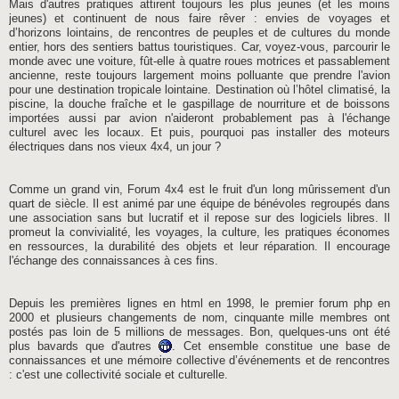
Mais d'autres pratiques attirent toujours les plus jeunes (et les moins
jeunes) et continuent de nous faire rêver : envies de voyages et
d’horizons lointains, de rencontres de peuples et de cultures du monde
entier, hors des sentiers battus touristiques. Car, voyez-vous, parcourir le
monde avec une voiture, fût-elle à quatre roues motrices et passablement
ancienne, reste toujours largement moins polluante que prendre l'avion
pour une destination tropicale lointaine. Destination où l’hôtel climatisé, la
piscine, la douche fraîche et le gaspillage de nourriture et de boissons
importées aussi par avion n'aideront probablement pas à l'échange
culturel avec les locaux. Et puis, pourquoi pas installer des moteurs
électriques dans nos vieux 4x4, un jour ?
Comme un grand vin, Forum 4x4 est le fruit d'un long mûrissement d'un
quart de siècle. Il est animé par une équipe de bénévoles regroupés dans
une association sans but lucratif et il repose sur des logiciels libres. Il
promeut la convivialité, les voyages, la culture, les pratiques économes
en ressources, la durabilité des objets et leur réparation. Il encourage
l'échange des connaissances à ces fins.
Depuis les premières lignes en html en 1998, le premier forum php en
2000 et plusieurs changements de nom, cinquante mille membres ont
postés pas loin de 5 millions de messages. Bon, quelques-uns ont été
plus bavards que d'autres
. Cet ensemble constitue une base de
connaissances et une mémoire collective d’événements et de rencontres
: c'est une collectivité sociale et culturelle.