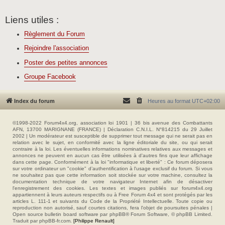
Liens utiles :
Règlement du Forum
Rejoindre l'association
Poster des petites annonces
Groupe Facebook
Index du forum
Heures au format
UTC+02:00
©1998-2022 Forum4x4.org, association loi 1901 | 36 bis avenue des Combattants
AFN, 13700 MARIGNANE (FRANCE) | Déclaration C.N.I.L. N°814215 du 29 Juillet
2002 | Un modérateur est susceptible de supprimer tout message qui ne serait pas en
relation avec le sujet, en conformité avec la ligne éditoriale du site, ou qui serait
contraire à la loi. Les éventuelles informations nominatives relatives aux messages et
annonces ne peuvent en aucun cas être utilisées à d'autres fins que leur affichage
dans cette page. Conformément à la loi "informatique et liberté" : Ce forum déposera
sur votre ordinateur un "cookie" d’authentification à l'usage exclusif du forum. Si vous
ne souhaitez pas que cette information soit stockée sur votre machine, consultez la
documentation technique de votre navigateur Internet afin de désactiver
l'enregistrement des cookies. Les textes et images publiés sur forum4x4.org
appartiennent à leurs auteurs respectifs ou à Free Forum 4x4 et sont protégés par les
articles L. 111-1 et suivants du Code de la Propriété Intellectuelle. Toute copie ou
reproduction non autorisé, sauf courtes citations, fera l'objet de poursuites pénales |
Open source bulletin board software par phpBB® Forum Software, © phpBB Limited.
Traduit par phpBB-fr.com.
[Philippe Renault]