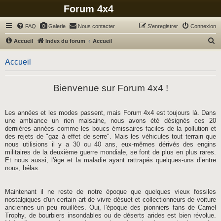
Forum 4x4
FAQ
Galerie
Nous contacter
S’enregistrer
Connexion
R
Accueil
Index du forum
Accueil
e
Accueil
c
h
Bienvenue sur Forum 4x4 !
e
r
c
Les années et les modes passent, mais Forum 4x4 est toujours là. Dans
une ambiance un rien malsaine, nous avons été désignés ces 20
h
dernières années comme les boucs émissaires faciles de la pollution et
e
des rejets de "gaz à effet de serre". Mais les véhicules tout terrain que
nous utilisions il y a 30 ou 40 ans, eux-mêmes dérivés des engins
r
militaires de la deuxième guerre mondiale, se font de plus en plus rares.
Et nous aussi, l'âge et la maladie ayant rattrapés quelques-uns d’entre
nous, hélas.
Maintenant il ne reste de notre époque que quelques vieux fossiles
nostalgiques d'un certain art de vivre désuet et collectionneurs de voiture
anciennes un peu rouillées. Oui, l'époque des pionniers fans de Camel
Trophy, de bourbiers insondables ou de déserts arides est bien révolue.