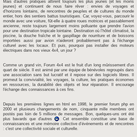
Mais d'autres pratiques attirent toujours les plus jeunes (et les moins
jeunes) et continuent de nous faire rêver : envies de voyages et
d’horizons lointains, de rencontres de peuples et de cultures du monde
entier, hors des sentiers battus touristiques. Car, voyez-vous, parcourir le
monde avec une voiture, fût-elle à quatre roues motrices et passablement
ancienne, reste toujours largement moins polluante que prendre l'avion
pour une destination tropicale lointaine. Destination où l’hôtel climatisé, la
piscine, la douche fraîche et le gaspillage de nourriture et de boissons
importées aussi par avion n'aideront probablement pas à l'échange
culturel avec les locaux. Et puis, pourquoi pas installer des moteurs
électriques dans nos vieux 4x4, un jour ?
Comme un grand vin, Forum 4x4 est le fruit d'un long mûrissement d'un
quart de siècle. Il est animé par une équipe de bénévoles regroupés dans
une association sans but lucratif et il repose sur des logiciels libres. Il
promeut la convivialité, les voyages, la culture, les pratiques économes
en ressources, la durabilité des objets et leur réparation. Il encourage
l'échange des connaissances à ces fins.
Depuis les premières lignes en html en 1998, le premier forum php en
2000 et plusieurs changements de nom, cinquante mille membres ont
postés pas loin de 5 millions de messages. Bon, quelques-uns ont été
plus bavards que d'autres
. Cet ensemble constitue une base de
connaissances et une mémoire collective d’événements et de rencontres
: c'est une collectivité sociale et culturelle.