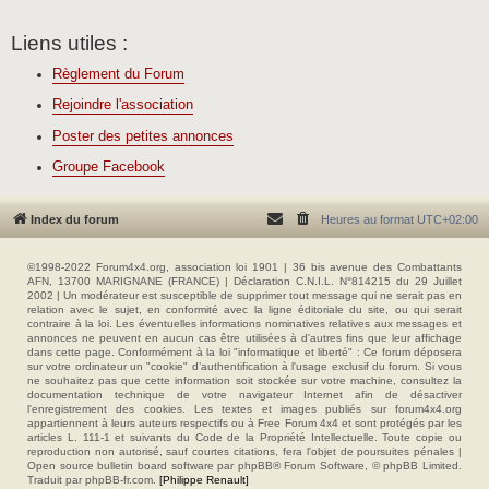
Liens utiles :
Règlement du Forum
Rejoindre l'association
Poster des petites annonces
Groupe Facebook
Index du forum
Heures au format
UTC+02:00
©1998-2022 Forum4x4.org, association loi 1901 | 36 bis avenue des Combattants
AFN, 13700 MARIGNANE (FRANCE) | Déclaration C.N.I.L. N°814215 du 29 Juillet
2002 | Un modérateur est susceptible de supprimer tout message qui ne serait pas en
relation avec le sujet, en conformité avec la ligne éditoriale du site, ou qui serait
contraire à la loi. Les éventuelles informations nominatives relatives aux messages et
annonces ne peuvent en aucun cas être utilisées à d'autres fins que leur affichage
dans cette page. Conformément à la loi "informatique et liberté" : Ce forum déposera
sur votre ordinateur un "cookie" d’authentification à l'usage exclusif du forum. Si vous
ne souhaitez pas que cette information soit stockée sur votre machine, consultez la
documentation technique de votre navigateur Internet afin de désactiver
l'enregistrement des cookies. Les textes et images publiés sur forum4x4.org
appartiennent à leurs auteurs respectifs ou à Free Forum 4x4 et sont protégés par les
articles L. 111-1 et suivants du Code de la Propriété Intellectuelle. Toute copie ou
reproduction non autorisé, sauf courtes citations, fera l'objet de poursuites pénales |
Open source bulletin board software par phpBB® Forum Software, © phpBB Limited.
Traduit par phpBB-fr.com.
[Philippe Renault]