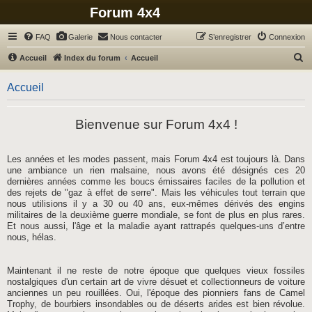
Forum 4x4
FAQ
Galerie
Nous contacter
S’enregistrer
Connexion
R
Accueil
Index du forum
Accueil
e
Accueil
c
h
Bienvenue sur Forum 4x4 !
e
r
c
Les années et les modes passent, mais Forum 4x4 est toujours là. Dans
une ambiance un rien malsaine, nous avons été désignés ces 20
h
dernières années comme les boucs émissaires faciles de la pollution et
e
des rejets de "gaz à effet de serre". Mais les véhicules tout terrain que
nous utilisions il y a 30 ou 40 ans, eux-mêmes dérivés des engins
r
militaires de la deuxième guerre mondiale, se font de plus en plus rares.
Et nous aussi, l'âge et la maladie ayant rattrapés quelques-uns d’entre
nous, hélas.
Maintenant il ne reste de notre époque que quelques vieux fossiles
nostalgiques d'un certain art de vivre désuet et collectionneurs de voiture
anciennes un peu rouillées. Oui, l'époque des pionniers fans de Camel
Trophy, de bourbiers insondables ou de déserts arides est bien révolue.