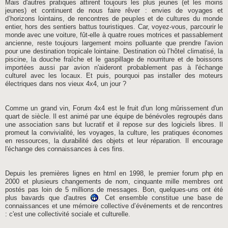
Mais d'autres pratiques attirent toujours les plus jeunes (et les moins
jeunes) et continuent de nous faire rêver : envies de voyages et
d’horizons lointains, de rencontres de peuples et de cultures du monde
entier, hors des sentiers battus touristiques. Car, voyez-vous, parcourir le
monde avec une voiture, fût-elle à quatre roues motrices et passablement
ancienne, reste toujours largement moins polluante que prendre l'avion
pour une destination tropicale lointaine. Destination où l’hôtel climatisé, la
piscine, la douche fraîche et le gaspillage de nourriture et de boissons
importées aussi par avion n'aideront probablement pas à l'échange
culturel avec les locaux. Et puis, pourquoi pas installer des moteurs
électriques dans nos vieux 4x4, un jour ?
Comme un grand vin, Forum 4x4 est le fruit d'un long mûrissement d'un
quart de siècle. Il est animé par une équipe de bénévoles regroupés dans
une association sans but lucratif et il repose sur des logiciels libres. Il
promeut la convivialité, les voyages, la culture, les pratiques économes
en ressources, la durabilité des objets et leur réparation. Il encourage
l'échange des connaissances à ces fins.
Depuis les premières lignes en html en 1998, le premier forum php en
2000 et plusieurs changements de nom, cinquante mille membres ont
postés pas loin de 5 millions de messages. Bon, quelques-uns ont été
plus bavards que d'autres
. Cet ensemble constitue une base de
connaissances et une mémoire collective d’événements et de rencontres
: c'est une collectivité sociale et culturelle.