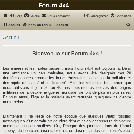
Forum 4x4
FAQ
Galerie
Nous contacter
S’enregistrer
Connexion
R
Accueil
Index du forum
Accueil
e
Accueil
c
h
Bienvenue sur Forum 4x4 !
e
r
c
Les années et les modes passent, mais Forum 4x4 est toujours là. Dans
une ambiance un rien malsaine, nous avons été désignés ces 20
h
dernières années comme les boucs émissaires faciles de la pollution et
e
des rejets de "gaz à effet de serre". Mais les véhicules tout terrain que
nous utilisions il y a 30 ou 40 ans, eux-mêmes dérivés des engins
r
militaires de la deuxième guerre mondiale, se font de plus en plus rares.
Et nous aussi, l'âge et la maladie ayant rattrapés quelques-uns d’entre
nous, hélas.
Maintenant il ne reste de notre époque que quelques vieux fossiles
nostalgiques d'un certain art de vivre désuet et collectionneurs de voiture
anciennes un peu rouillées. Oui, l'époque des pionniers fans de Camel
Trophy, de bourbiers insondables ou de déserts arides est bien révolue.