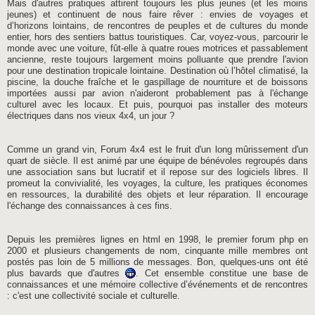
Mais d'autres pratiques attirent toujours les plus jeunes (et les moins
jeunes) et continuent de nous faire rêver : envies de voyages et
d’horizons lointains, de rencontres de peuples et de cultures du monde
entier, hors des sentiers battus touristiques. Car, voyez-vous, parcourir le
monde avec une voiture, fût-elle à quatre roues motrices et passablement
ancienne, reste toujours largement moins polluante que prendre l'avion
pour une destination tropicale lointaine. Destination où l’hôtel climatisé, la
piscine, la douche fraîche et le gaspillage de nourriture et de boissons
importées aussi par avion n'aideront probablement pas à l'échange
culturel avec les locaux. Et puis, pourquoi pas installer des moteurs
électriques dans nos vieux 4x4, un jour ?
Comme un grand vin, Forum 4x4 est le fruit d'un long mûrissement d'un
quart de siècle. Il est animé par une équipe de bénévoles regroupés dans
une association sans but lucratif et il repose sur des logiciels libres. Il
promeut la convivialité, les voyages, la culture, les pratiques économes
en ressources, la durabilité des objets et leur réparation. Il encourage
l'échange des connaissances à ces fins.
Depuis les premières lignes en html en 1998, le premier forum php en
2000 et plusieurs changements de nom, cinquante mille membres ont
postés pas loin de 5 millions de messages. Bon, quelques-uns ont été
plus bavards que d'autres
. Cet ensemble constitue une base de
connaissances et une mémoire collective d’événements et de rencontres
: c'est une collectivité sociale et culturelle.