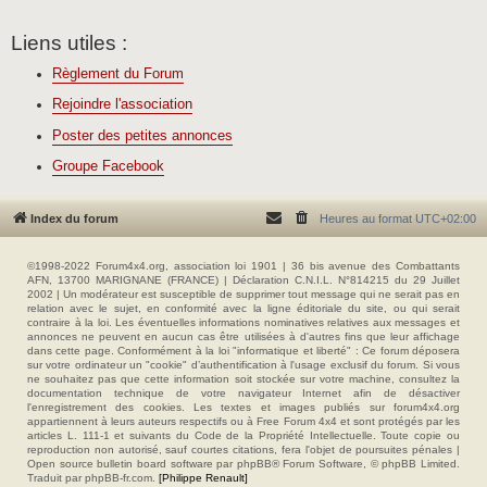
Liens utiles :
Règlement du Forum
Rejoindre l'association
Poster des petites annonces
Groupe Facebook
Index du forum
Heures au format
UTC+02:00
©1998-2022 Forum4x4.org, association loi 1901 | 36 bis avenue des Combattants
AFN, 13700 MARIGNANE (FRANCE) | Déclaration C.N.I.L. N°814215 du 29 Juillet
2002 | Un modérateur est susceptible de supprimer tout message qui ne serait pas en
relation avec le sujet, en conformité avec la ligne éditoriale du site, ou qui serait
contraire à la loi. Les éventuelles informations nominatives relatives aux messages et
annonces ne peuvent en aucun cas être utilisées à d'autres fins que leur affichage
dans cette page. Conformément à la loi "informatique et liberté" : Ce forum déposera
sur votre ordinateur un "cookie" d’authentification à l'usage exclusif du forum. Si vous
ne souhaitez pas que cette information soit stockée sur votre machine, consultez la
documentation technique de votre navigateur Internet afin de désactiver
l'enregistrement des cookies. Les textes et images publiés sur forum4x4.org
appartiennent à leurs auteurs respectifs ou à Free Forum 4x4 et sont protégés par les
articles L. 111-1 et suivants du Code de la Propriété Intellectuelle. Toute copie ou
reproduction non autorisé, sauf courtes citations, fera l'objet de poursuites pénales |
Open source bulletin board software par phpBB® Forum Software, © phpBB Limited.
Traduit par phpBB-fr.com.
[Philippe Renault]