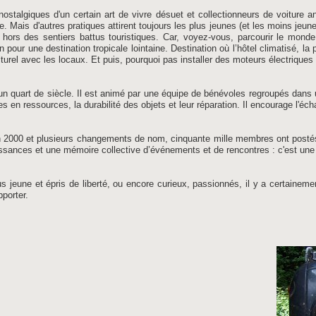
ostalgiques d'un certain art de vivre désuet et collectionneurs de voiture 
. Mais d'autres pratiques attirent toujours les plus jeunes (et les moins jeun
 hors des sentiers battus touristiques. Car, voyez-vous, parcourir le mond
pour une destination tropicale lointaine. Destination où l’hôtel climatisé, la 
turel avec les locaux. Et puis, pourquoi pas installer des moteurs électriques
quart de siècle. Il est animé par une équipe de bénévoles regroupés dans une 
es en ressources, la durabilité des objets et leur réparation. Il encourage l'é
en 2000 et plusieurs changements de nom, cinquante mille membres ont postés
ances et une mémoire collective d’événements et de rencontres : c'est une col
 jeune et épris de liberté, ou encore curieux, passionnés, il y a certainem
porter.