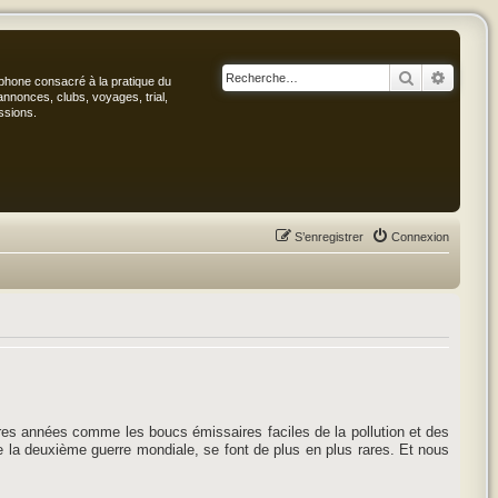
Rechercher
Recher
phone consacré à la pratique du
annonces, clubs, voyages, trial,
ssions.
S’enregistrer
Connexion
es années comme les boucs émissaires faciles de la pollution et des
de la deuxième guerre mondiale, se font de plus en plus rares. Et nous