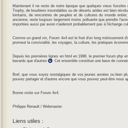
Maintenant il ne reste de notre époque que quelques vieux fossiles n
Trophy, de bourbiers insondables ou de déserts arides est bien révolue
lointains, de rencontres de peuples et de cultures du monde entier,
ancienne, reste toujours largement moins polluante que prendre l'avion 
importées aussi par avion n'aideront probablement pas à l'échange cul
Comme un grand vin, Forum 4x4 est le fruit d'un long mûrissement d'un 
promeut la convivialité, les voyages, la culture, les pratiques économ
Depuis les premières lignes en html en 1998, le premier forum php 
bavards que d'autres
. Cet ensemble constitue une base de connaiss
Bref, que vous soyez nostalgiques de vos jeunes années ou bien plus
pouvez partager et d'autres encore que vous pouvez peut-être nous ap
Bonne visite sur Forum 4x4.
Philippe Renault / Webmaster.
Liens utiles :