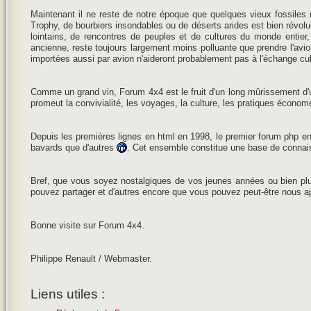
Maintenant il ne reste de notre époque que quelques vieux fossiles n
Trophy, de bourbiers insondables ou de déserts arides est bien révolue
lointains, de rencontres de peuples et de cultures du monde entier,
ancienne, reste toujours largement moins polluante que prendre l'avion 
importées aussi par avion n'aideront probablement pas à l'échange cul
Comme un grand vin, Forum 4x4 est le fruit d'un long mûrissement d'un 
promeut la convivialité, les voyages, la culture, les pratiques économ
Depuis les premières lignes en html en 1998, le premier forum php 
bavards que d'autres
. Cet ensemble constitue une base de connaiss
Bref, que vous soyez nostalgiques de vos jeunes années ou bien plus
pouvez partager et d'autres encore que vous pouvez peut-être nous ap
Bonne visite sur Forum 4x4.
Philippe Renault / Webmaster.
Liens utiles :