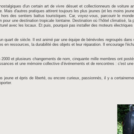
ostalgiques d'un certain art de vivre désuet et collectionneurs de voiture 
. Mais d'autres pratiques attirent toujours les plus jeunes (et les moins jeun
 hors des sentiers battus touristiques. Car, voyez-vous, parcourir le mond
pour une destination tropicale lointaine. Destination où l’hôtel climatisé, la 
turel avec les locaux. Et puis, pourquoi pas installer des moteurs électriques
quart de siècle. Il est animé par une équipe de bénévoles regroupés dans une 
es en ressources, la durabilité des objets et leur réparation. Il encourage l'é
en 2000 et plusieurs changements de nom, cinquante mille membres ont postés
ances et une mémoire collective d’événements et de rencontres : c'est une col
 jeune et épris de liberté, ou encore curieux, passionnés, il y a certainem
porter.