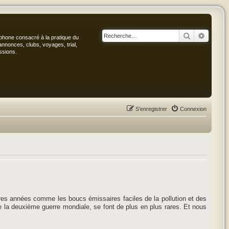
Rechercher
Recher
phone consacré à la pratique du
annonces, clubs, voyages, trial,
ssions.
S’enregistrer
Connexion
es années comme les boucs émissaires faciles de la pollution et des
de la deuxième guerre mondiale, se font de plus en plus rares. Et nous